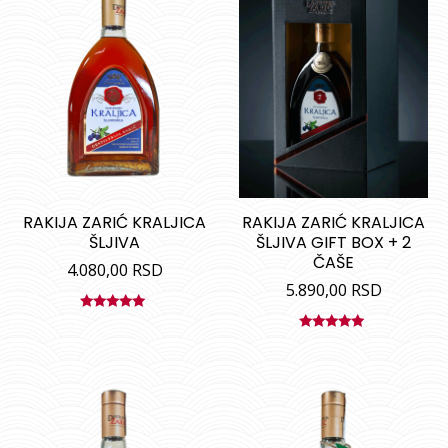
RAKIJA ZARIĆ KRALJICA
RAKIJA ZARIĆ KRALJICA
ŠLJIVA
ŠLJIVA GIFT BOX + 2
ČAŠE
4.080,00
RSD
5.890,00
RSD
Ocenjeno
sa
5.00
od
Ocenjeno
5
sa
5.00
od
5