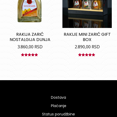
RAKIJA ZARIĆ
RAKIJE MINI ZARIĆ GIFT
NOSTALGIJA DUNJA
BOX
3.860,00
RSD
2.890,00
RSD
Ocenjeno
Ocenjeno
sa
5.00
od
sa
5.00
od
5
5
Dostava
Plaćanje
Status porudžbine