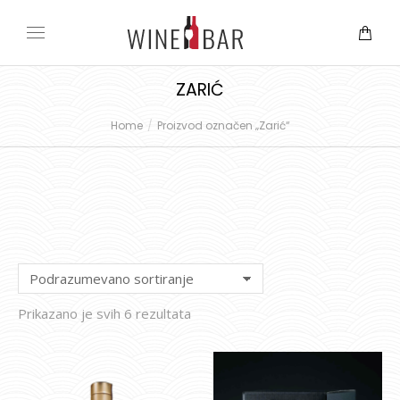
ZARIĆ
Home
Proizvod označen „Zarić“
You are here:
Prikazano je svih 6 rezultata