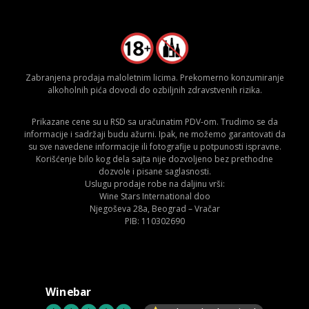
Zabranjena prodaja maloletnim licima. Prekomerno konzumiranje
alkoholnih pića dovodi do ozbiljnih zdravstvenih rizika.
Prikazane cene su u RSD sa uračunatim PDV-om. Trudimo se da
informacije i sadržaji budu ažurni. Ipak, ne možemo garantovati da
su sve navedene informacije ili fotografije u potpunosti ispravne.
Korišćenje bilo kog dela sajta nije dozvoljeno bez prethodne
dozvole i pisane saglasnosti.
Uslugu prodaje robe na daljinu vrši:
Wine Stars International doo
Njegoševa 28a, Beograd – Vračar
PIB: 110302690
Winebar