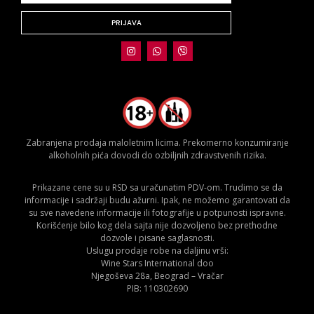
PRIJAVA
Zabranjena prodaja maloletnim licima. Prekomerno konzumiranje
alkoholnih pića dovodi do ozbiljnih zdravstvenih rizika.
Prikazane cene su u RSD sa uračunatim PDV-om. Trudimo se da
informacije i sadržaji budu ažurni. Ipak, ne možemo garantovati da
su sve navedene informacije ili fotografije u potpunosti ispravne.
Korišćenje bilo kog dela sajta nije dozvoljeno bez prethodne
dozvole i pisane saglasnosti.
Uslugu prodaje robe na daljinu vrši:
Wine Stars International doo
Njegoševa 28a, Beograd – Vračar
PIB: 110302690