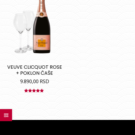
VEUVE CLICQUOT ROSE
+ POKLON ČAŠE
9.890,00
RSD
Ocenjeno
sa
5.00
od
5