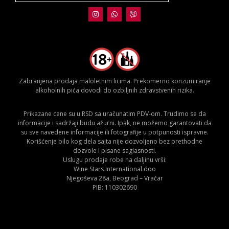
Zabranjena prodaja maloletnim licima. Prekomerno konzumiranje
alkoholnih pića dovodi do ozbiljnih zdravstvenih rizika.
Prikazane cene su u RSD sa uračunatim PDV-om. Trudimo se da
informacije i sadržaji budu ažurni. Ipak, ne možemo garantovati da
su sve navedene informacije ili fotografije u potpunosti ispravne.
Korišćenje bilo kog dela sajta nije dozvoljeno bez prethodne
dozvole i pisane saglasnosti.
Uslugu prodaje robe na daljinu vrši:
Wine Stars International doo
Njegoševa 28a, Beograd – Vračar
PIB: 110302690