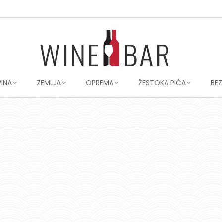
VINA
ZEMLJA
OPREMA
ŽESTOKA PIĆA
BE
You are here: