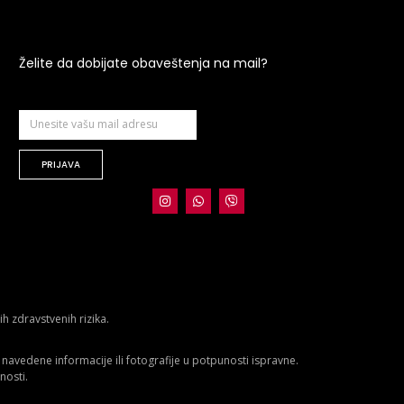
Želite da dobijate obaveštenja na mail?
PRIJAVA
 zdravstvenih rizika.
avedene informacije ili fotografije u potpunosti ispravne.
nosti.