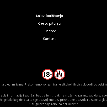
Uslovi korišćenja
Česta pitanja
O nama
Kontakt
aloletnim licima. Prekomerno konzumiranje alkoholnih pića dovodi do ozbiljnih
da informacije i sadržaji budu ažurni. Ipak, ne možemo garantovati da su sve n
ćenje bilo kog dela sajta nije dozvoljeno bez prethodne dozvole i pisane saglas
Uslugu prodaje robe na daljinu vrši: