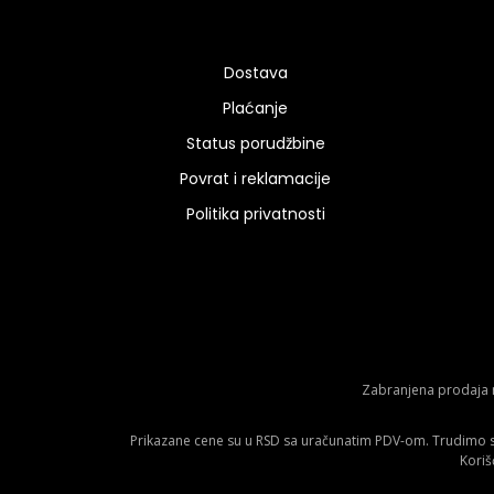
Dostava
Plaćanje
Status porudžbine
Povrat i reklamacije
Politika privatnosti
Zabranjena prodaja m
Prikazane cene su u RSD sa uračunatim PDV-om. Trudimo se 
Koriš