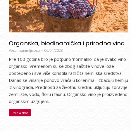
Organska, biodinamička i prirodna vina
Vesti i zanimljivosti
06/04/2023
Pre 100 godina bilo je potpuno ’normalno’ da je svako vino
organsko. Vremenom su se zbog zaštite vinove loze
postepeno i sve više koristila različita hemijska sredstva.
Danas se vinarije ponovo vraćaju korenima i izbacuju hemiju
iz vinograda. Prednosti za životnu sredinu uključuju zdravije
zemljište, vodu, floru i faunu. Organsko vino je proizvedeno
organskim uzgojem…
Read & shop