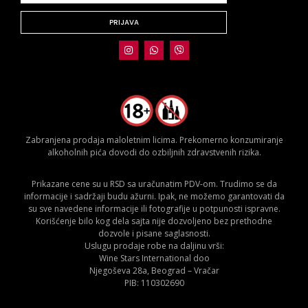
PRIJAVA
Zabranjena prodaja maloletnim licima. Prekomerno konzumiranje
alkoholnih pića dovodi do ozbiljnih zdravstvenih rizika.
Prikazane cene su u RSD sa uračunatim PDV-om. Trudimo se da
informacije i sadržaji budu ažurni. Ipak, ne možemo garantovati da
su sve navedene informacije ili fotografije u potpunosti ispravne.
Korišćenje bilo kog dela sajta nije dozvoljeno bez prethodne
dozvole i pisane saglasnosti.
Uslugu prodaje robe na daljinu vrši:
Wine Stars International doo
Njegoševa 28a, Beograd – Vračar
PIB: 110302690