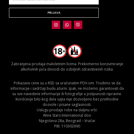
PRIJAVA
Zabranjena prodaja maloletnim licima. Prekomerno konzumiranje
alkoholnih pića dovodi do ozbiljnih zdravstvenih rizika.
Prikazane cene su u RSD sa uračunatim PDV-om. Trudimo se da
informacije i sadržaji budu ažurni. Ipak, ne možemo garantovati da
su sve navedene informacije ili fotografije u potpunosti ispravne.
Korišćenje bilo kog dela sajta nije dozvoljeno bez prethodne
dozvole i pisane saglasnosti.
Uslugu prodaje robe na daljinu vrši:
Wine Stars International doo
Njegoševa 28a, Beograd – Vračar
PIB: 110302690