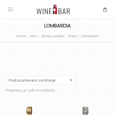
LOMBARDIA
Home
Vina
Zemlja porekla
Italija
Lombardia
You are here:
Prikazano je svih 4 rezultata