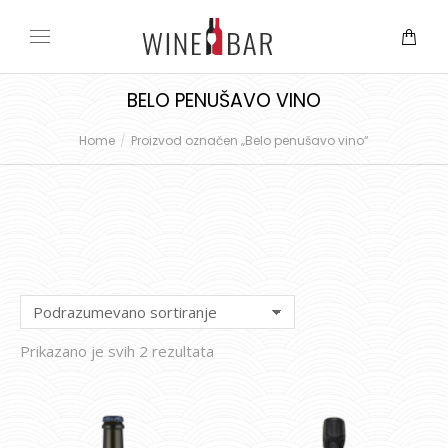
BELO PENUŠAVO VINO
Home
Proizvod označen „Belo penušavo vino“
You are here:
Prikazano je svih 2 rezultata