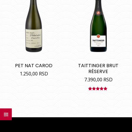
PET NAT CAROD
TAITTINGER BRUT
RÉSERVE
1.250,00
RSD
7.390,00
RSD
Ocenjeno
sa
5.00
od
5