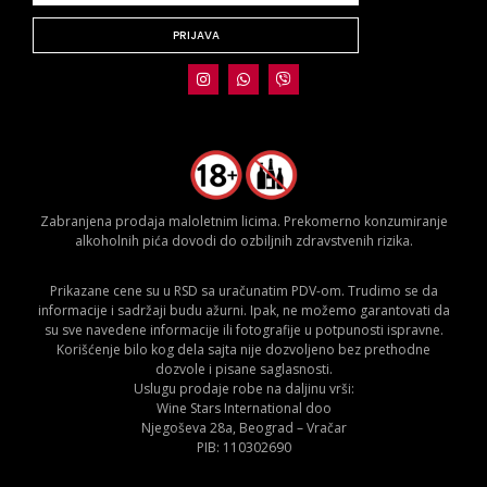
PRIJAVA
Zabranjena prodaja maloletnim licima. Prekomerno konzumiranje
alkoholnih pića dovodi do ozbiljnih zdravstvenih rizika.
Prikazane cene su u RSD sa uračunatim PDV-om. Trudimo se da
informacije i sadržaji budu ažurni. Ipak, ne možemo garantovati da
su sve navedene informacije ili fotografije u potpunosti ispravne.
Korišćenje bilo kog dela sajta nije dozvoljeno bez prethodne
dozvole i pisane saglasnosti.
Uslugu prodaje robe na daljinu vrši:
Wine Stars International doo
Njegoševa 28a, Beograd – Vračar
PIB: 110302690