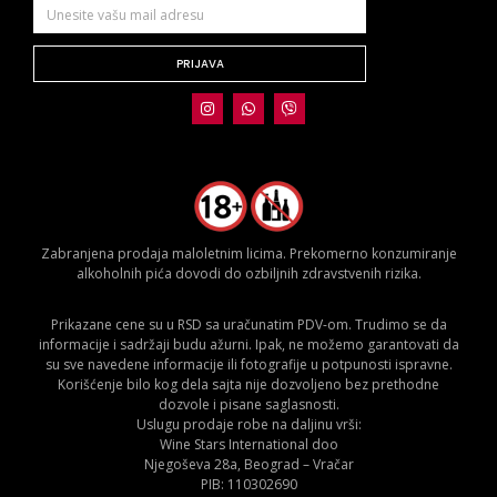
PRIJAVA
Zabranjena prodaja maloletnim licima. Prekomerno konzumiranje
alkoholnih pića dovodi do ozbiljnih zdravstvenih rizika.
Prikazane cene su u RSD sa uračunatim PDV-om. Trudimo se da
informacije i sadržaji budu ažurni. Ipak, ne možemo garantovati da
su sve navedene informacije ili fotografije u potpunosti ispravne.
Korišćenje bilo kog dela sajta nije dozvoljeno bez prethodne
dozvole i pisane saglasnosti.
Uslugu prodaje robe na daljinu vrši:
Wine Stars International doo
Njegoševa 28a, Beograd – Vračar
PIB: 110302690