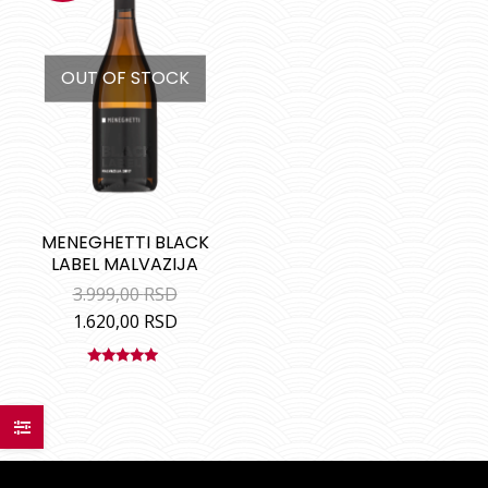
OUT OF STOCK
MENEGHETTI BLACK
LABEL MALVAZIJA
3.999,00
RSD
1.620,00
RSD
Ocenjeno
sa
5.00
od
5