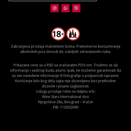
Zabranjena prodaja maloletnim licima. Prekomerno konzumiranje
alkoholnih pića dovodi do ozbiljnih zdravstvenih rizika.
Prikazane cene su u RSD sa uračunatim PDV-om. Trudimo se da
informacije i sadržaji budu ažurni. Ipak, ne možemo garantovati da
su sve navedene informacije ili fotografije u potpunosti ispravne.
Korišćenje bilo kog dela sajta nije dozvoljeno bez prethodne
dozvole i pisane saglasnosti.
Uslugu prodaje robe na daljinu vrši:
Wine Stars International doo
Njegoševa 28a, Beograd – Vračar
PIB: 110302690