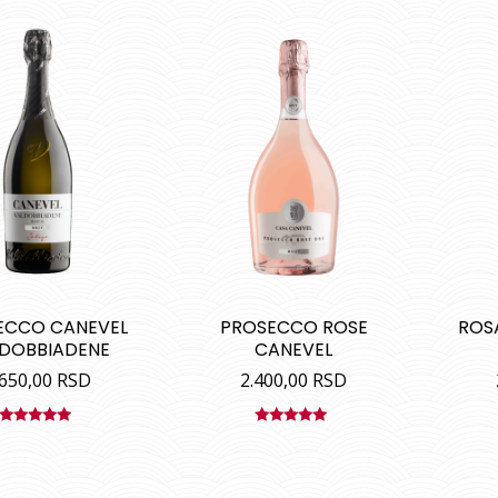
ECCO CANEVEL
PROSECCO ROSE
ROSA
DOBBIADENE
CANEVEL
.650,00
RSD
2.400,00
RSD
Ocenjeno
Ocenjeno
sa
5.00
od
sa
5.00
od
5
5