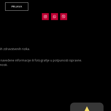
PRIJAVA
 zdravstvenih rizika.
avedene informacije ili fotografije u potpunosti ispravne.
nosti.