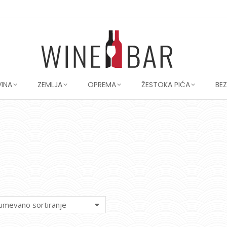
VINA
ZEMLJA
OPREMA
ŽESTOKA PIĆA
BE
You are here: