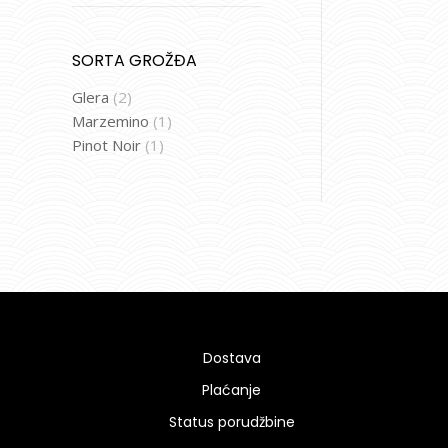
SORTA GROŽĐA
Glera
(2)
Marzemino
(1)
Pinot Noir
(1)
Dostava
Plaćanje
Status porudžbine