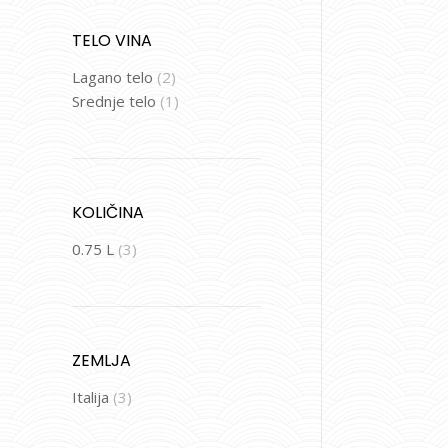
TELO VINA
Lagano telo
(2)
Srednje telo
(1)
KOLIČINA
0.75 L
(3)
ZEMLJA
Italija
(3)