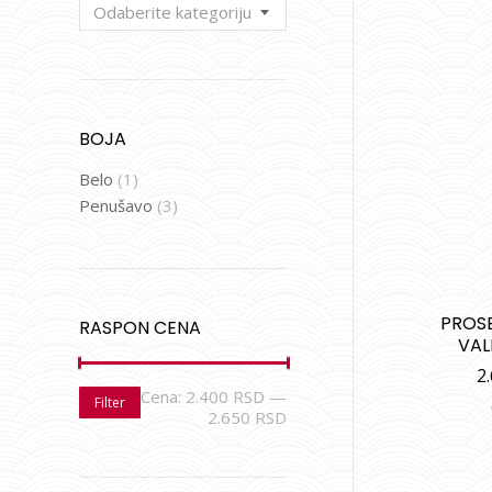
Odaberite kategoriju
BOJA
Belo
(1)
Penušavo
(3)
PROS
RASPON CENA
VAL
2
Cena:
2.400 RSD
—
Filter
2.650 RSD