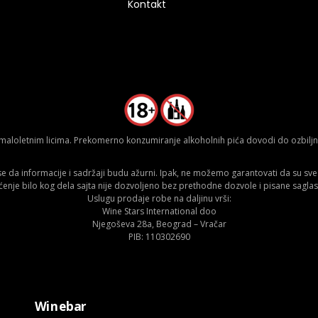
Kontakt
aloletnim licima. Prekomerno konzumiranje alkoholnih pića dovodi do ozbiljnih
da informacije i sadržaji budu ažurni. Ipak, ne možemo garantovati da su sve n
ćenje bilo kog dela sajta nije dozvoljeno bez prethodne dozvole i pisane saglas
Uslugu prodaje robe na daljinu vrši:
Wine Stars International doo
Njegoševa 28a, Beograd – Vračar
PIB: 110302690
Winebar