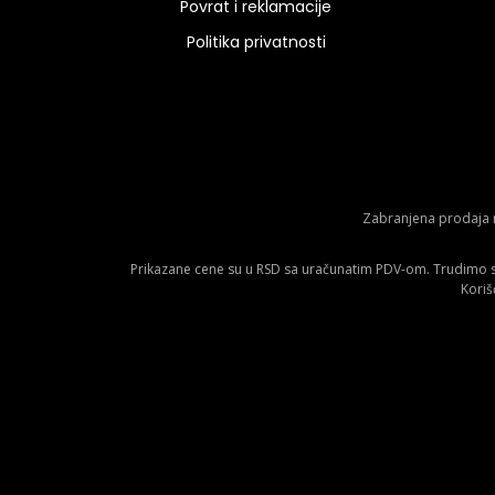
Povrat i reklamacije
Politika privatnosti
Zabranjena prodaja m
Prikazane cene su u RSD sa uračunatim PDV-om. Trudimo se 
Koriš