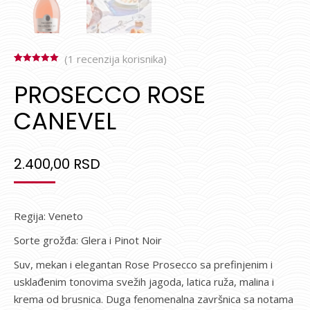
(
1
recenzija korisnika)
Ocenjeno
1
5.00
od 5 na
PROSECCO ROSE
osnovu
ocene kupca
CANEVEL
2.400,00
RSD
Regija: Veneto
Sorte grožđa: Glera i Pinot Noir
Suv, mekan i elegantan Rose Prosecco sa prefinjenim i
usklađenim tonovima svežih jagoda, latica ruža, malina i
krema od brusnica. Duga fenomenalna završnica sa notama