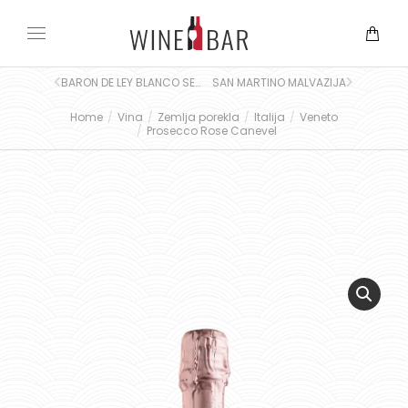
BARON DE LEY BLANCO SEMI-DULCE SAUVIGNON BLANC
SAN MARTINO MALVAZIJA
Home
Vina
Zemlja porekla
Italija
Veneto
You are here:
Prosecco Rose Canevel