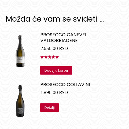
Možda će vam se svideti …
PROSECCO CANEVEL
VALDOBBIADENE
2.650,00
RSD
Ocenjeno
sa
5.00
od
Dodaj u korpu
5
PROSECCO COLLAVINI
1.890,00
RSD
Detalji