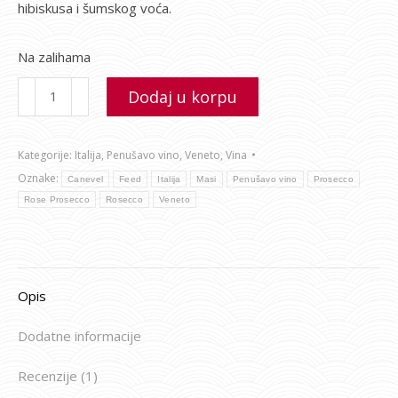
hibiskusa i šumskog voća.
Na zalihama
Dodaj u korpu
Kategorije:
Italija
,
Penušavo vino
,
Veneto
,
Vina
Oznake:
Canevel
Feed
Italija
Masi
Penušavo vino
Prosecco
Rose Prosecco
Rosecco
Veneto
Opis
Dodatne informacije
Recenzije (1)