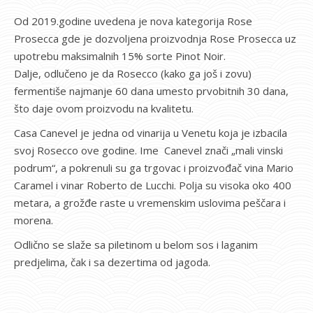
Od 2019.godine uvedena je nova kategorija Rose
Prosecca gde je dozvoljena proizvodnja Rose Prosecca uz
upotrebu maksimalnih 15% sorte Pinot Noir.
Dalje, odlučeno je da Rosecco (kako ga još i zovu)
fermentiše najmanje 60 dana umesto prvobitnih 30 dana,
što daje ovom proizvodu na kvalitetu.
Casa Canevel je jedna od vinarija u Venetu koja je izbacila
svoj Rosecco ove godine. Ime Canevel znači „mali vinski
podrum“, a pokrenuli su ga trgovac i proizvođač vina Mario
Caramel i vinar Roberto de Lucchi. Polja su visoka oko 400
metara, a grožđe raste u vremenskim uslovima peščara i
morena.
Odlično se slaže sa piletinom u belom sos i laganim
predjelima, čak i sa dezertima od jagoda.