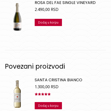
ROSA DEL FAE SINGLE VINEYARD
2.490,00
RSD
Dodaj u korpu
Povezani proizvodi
SANTA CRISTINA BIANCO
1.300,00
RSD
Ocenjeno
sa
5.00
od
Dodaj u korpu
5