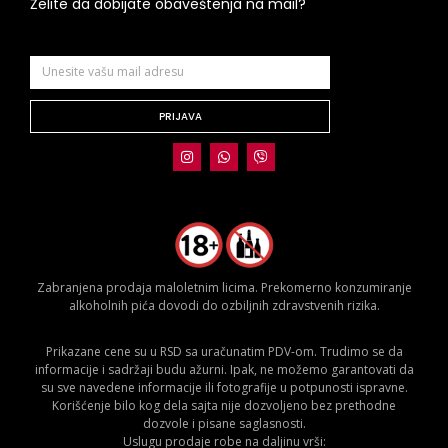
Želite da dobijate obaveštenja na mail?
PRIJAVA
Zabranjena prodaja maloletnim licima. Prekomerno konzumiranje
alkoholnih pića dovodi do ozbiljnih zdravstvenih rizika.
Prikazane cene su u RSD sa uračunatim PDV-om. Trudimo se da
informacije i sadržaji budu ažurni. Ipak, ne možemo garantovati da
su sve navedene informacije ili fotografije u potpunosti ispravne.
Korišćenje bilo kog dela sajta nije dozvoljeno bez prethodne
dozvole i pisane saglasnosti.
Uslugu prodaje robe na daljinu vrši: