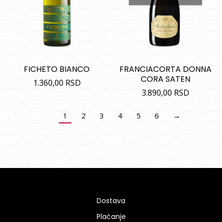
FICHETO BIANCO
FRANCIACORTA DONNA
CORA SATEN
1.360,00
RSD
3.890,00
RSD
1
2
3
4
5
6
→
Dostava
Plaćanje