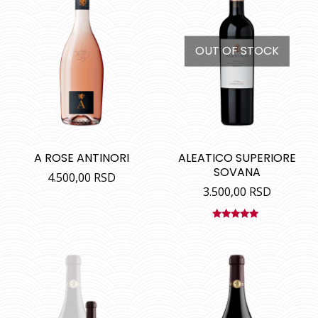
OUT OF STOCK
A ROSE ANTINORI
ALEATICO SUPERIORE
SOVANA
4.500,00
RSD
3.500,00
RSD
Ocenjeno
sa
5.00
od
5