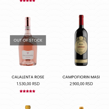
Ocenjeno
sa
5.00
od
5
OUT OF STOCK
CALALENTA ROSE
CAMPOFIORIN MASI
1.530,00
RSD
2.900,00
RSD
Ocenjeno
sa
4.80
od
5