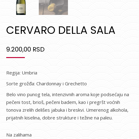
CERVARO DELLA SALA
9.200,00
RSD
Regija: Umbria
Sorte grožđa: Chardonnay i Grechetto
Belo vino punog tela, intenzivnih aroma koje podsećaju na
pečeni tost, brioš, pečeni badem, kao i pregršt voćnih
tonova zrelih delišes jabuka i breskvi. Umerenog alkohola,
prijatnih kiselina, dobre strukture i težine na paleu.
Na zalihama