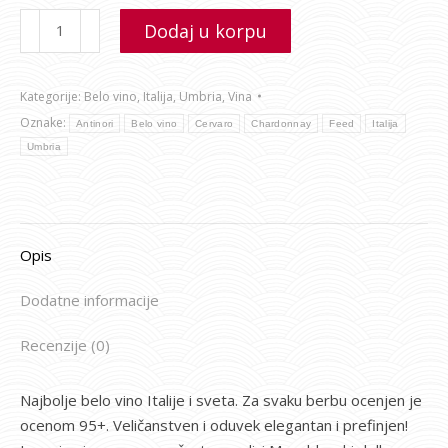
Dodaj u korpu
Kategorije:
Belo vino
,
Italija
,
Umbria
,
Vina
Oznake:
Antinori
Belo vino
Cervaro
Chardonnay
Feed
Italija
Umbria
Opis
Dodatne informacije
Recenzije (0)
Najbolje belo vino Italije i sveta. Za svaku berbu ocenjen je
ocenom 95+. Veličanstven i oduvek elegantan i prefinjen!