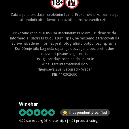
Zabranjena prodaja maloletnim licima. Prekomerno konzumiranje
alkoholnih pića dovodi do ozbiljnih zdravstvenih rizika.
Prikazane cene su u RSD sa uračunatim PDV-om. Trudimo se da
informacije i sadržaji budu ažurni. Ipak, ne možemo garantovati da
su sve navedene informacije ili fotografije u potpunosti ispravne.
Korišćenje bilo kog dela sajta nije dozvoljeno bez prethodne
dozvole i pisane saglasnosti.
Uslugu prodaje robe na daljinu vrši:
Wine Stars International doo
Njegoševa 28a, Beograd – Vračar
PIB: 110302690
Winebar
Independently verified
4.97 store rating
(614 recenzija)
|
4.91 product rating