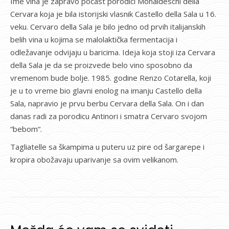
Ime vina je zapravo počast porodici Monaldeschi della
Cervara koja je bila istorijski vlasnik Castello della Sala u 16.
veku. Cervaro della Sala je bilo jedno od prvih italijanskih
belih vina u kojima se malolaktička fermentacija i
odležavanje odvijaju u baricima. Ideja koja stoji iza Cervara
della Sala je da se proizvede belo vino sposobno da
vremenom bude bolje. 1985. godine Renzo Cotarella, koji
je u to vreme bio glavni enolog na imanju Castello della
Sala, napravio je prvu berbu Cervara della Sala. On i dan
danas radi za porodicu Antinori i smatra Cervaro svojom
“bebom“.
Tagliatelle sa škampima u puteru uz pire od šargarepe i
kropira obožavaju uparivanje sa ovim velikanom.