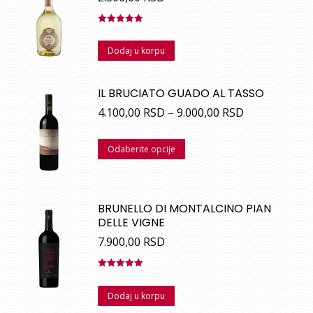
Ocenjeno
sa
5.00
od
Dodaj u korpu
5
IL BRUCIATO GUADO AL TASSO
4.100,00
RSD
–
9.000,00
RSD
Odaberite opcije
BRUNELLO DI MONTALCINO PIAN
DELLE VIGNE
7.900,00
RSD
Ocenjeno
sa
5.00
od
Dodaj u korpu
5