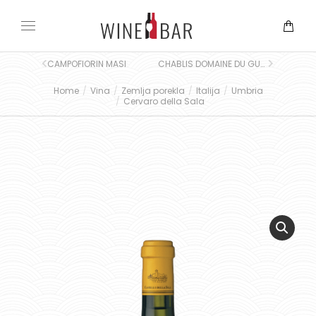
CAMPOFIORIN MASI
CHABLIS DOMAINE DU GUETTE SOLEIL
Home
Vina
Zemlja porekla
Italija
Umbria
You are here:
Cervaro della Sala