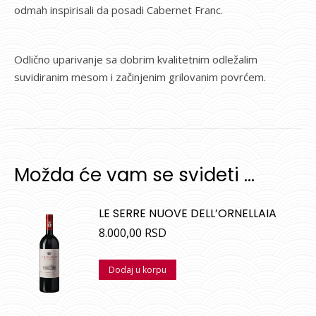
odmah inspirisali da posadi Cabernet Franc.
Odlično uparivanje sa dobrim kvalitetnim odležalim
suvidiranim mesom i začinjenim grilovanim povrćem.
Možda će vam se svideti …
LE SERRE NUOVE DELL’ORNELLAIA
8.000,00
RSD
Dodaj u korpu