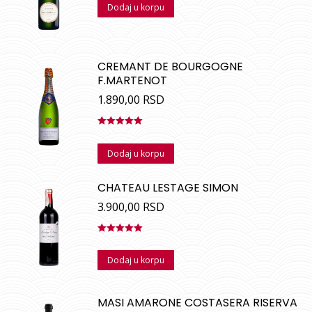
Dodaj u korpu
CREMANT DE BOURGOGNE
F.MARTENOT
1.890,00
RSD
Ocenjeno
sa
5.00
od
Dodaj u korpu
5
CHATEAU LESTAGE SIMON
3.900,00
RSD
Ocenjeno
sa
5.00
od
Dodaj u korpu
5
MASI AMARONE COSTASERA RISERVA