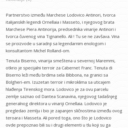
Partnerstvo između Marchese Lodovico Antinori, tvorca
italijanskih legendi Ornellaia i Masseto, i njegovog brata
Marchese Piera Antinorija, predsednika vinarije Antinori i
tvorca čuvenog vina Tignanello. Ali ! Tu se ne zavšava. Vina
se proizvode u saradnji sa legendarnim enologom i
konsultantom Michel Rolland-om.
Tenuta Biserno, vinarija smeštena u severnoj Maremmi,
otkrio je specijalni terroir za Cabernet Franc. Tenuta di
Biserno leži među brdima sela Bibbona, na granici sa
Bolgheri-em. Izuzetan terroir i mikroklima sa uticajem
hlađenja Tirenskog mora. Lodovico je za ovu parcelu
zemlje saznao od Dantea Scanavina, njegovog tadašnjeg
generalnog direktora u vinariji Ornellaia. Lodovico je
pregledao zemlju i bio je zapanjen sličnostima između ovog
teroara i Masseta. Ali pored toga, ono što je Lodovico
ovde prepoznao bili su i drugi elementi u tlu koji su ga