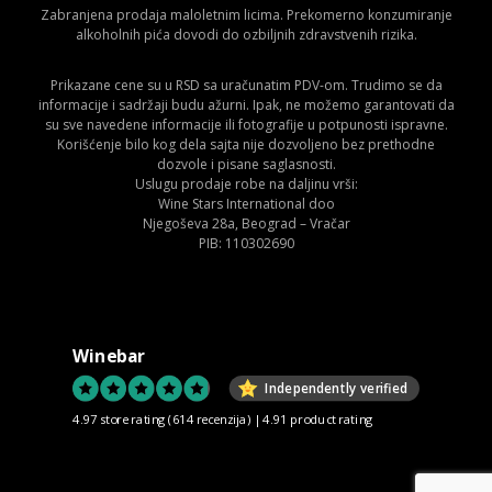
Zabranjena prodaja maloletnim licima. Prekomerno konzumiranje
alkoholnih pića dovodi do ozbiljnih zdravstvenih rizika.
Prikazane cene su u RSD sa uračunatim PDV-om. Trudimo se da
informacije i sadržaji budu ažurni. Ipak, ne možemo garantovati da
su sve navedene informacije ili fotografije u potpunosti ispravne.
Korišćenje bilo kog dela sajta nije dozvoljeno bez prethodne
dozvole i pisane saglasnosti.
Uslugu prodaje robe na daljinu vrši:
Wine Stars International doo
Njegoševa 28a, Beograd – Vračar
PIB: 110302690
Winebar
Independently verified
4.97 store rating
(614 recenzija)
|
4.91 product rating