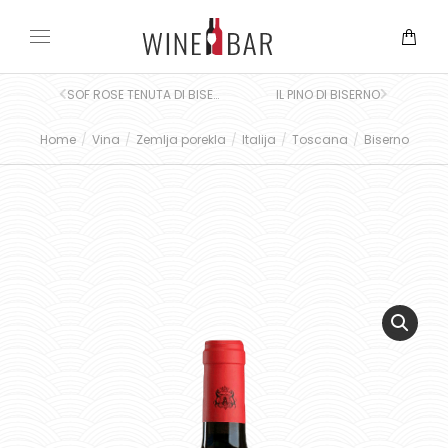
SOF ROSE TENUTA DI BISERNO
IL PINO DI BISERNO
Home
Vina
Zemlja porekla
Italija
Toscana
Biserno
You are here: