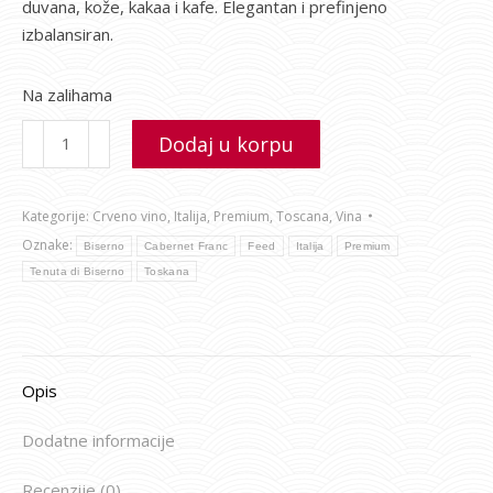
duvana, kože, kakaa i kafe. Elegantan i prefinjeno
izbalansiran.
Na zalihama
Dodaj u korpu
Kategorije:
Crveno vino
,
Italija
,
Premium
,
Toscana
,
Vina
Oznake:
Biserno
Cabernet Franc
Feed
Italija
Premium
Tenuta di Biserno
Toskana
Opis
Dodatne informacije
Recenzije (0)