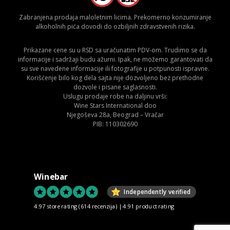
Zabranjena prodaja maloletnim licima. Prekomerno konzumiranje
alkoholnih pića dovodi do ozbiljnih zdravstvenih rizika.
Prikazane cene su u RSD sa uračunatim PDV-om. Trudimo se da
informacije i sadržaji budu ažurni. Ipak, ne možemo garantovati da
su sve navedene informacije ili fotografije u potpunosti ispravne.
Korišćenje bilo kog dela sajta nije dozvoljeno bez prethodne
dozvole i pisane saglasnosti.
Uslugu prodaje robe na daljinu vrši:
Wine Stars International doo
Njegoševa 28a, Beograd – Vračar
PIB: 110302690
Winebar
Independently verified
4.97 store rating
(614 recenzija)
|
4.91 product rating