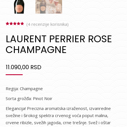
(
4
recenzije korisnika)
Ocenjeno
4
5.00
od 5 na
LAURENT PERRIER ROSE
osnovu
ocene kupca
CHAMPAGNE
11.090,00
RSD
Regija: Champagne
Sorta grožđa: Pinot Noir
Elegancija! Precizna aromatska izraženost, izvanredne
svežine i širokog spektra crvenog voća poput malina,
crvene ribizle, svežih jagoda, crne trešnje. Svež i oštar