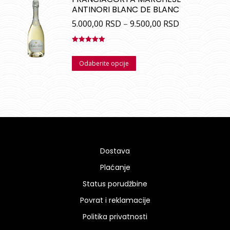
ANTINORI BLANC DE BLANC
5.000,00
RSD
–
9.500,00
RSD
Ocenjeno
sa
5.00
od
Odaberite opcije
5
Dostava
Plaćanje
Status porudžbine
Povrat i reklamacije
Politika privatnosti