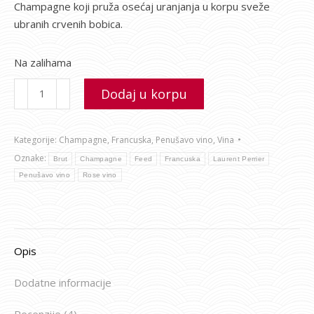
Champagne koji pruža osećaj uranjanja u korpu sveže
ubranih crvenih bobica.
Na zalihama
Dodaj u korpu
Kategorije:
Champagne
,
Francuska
,
Penušavo vino
,
Vina
Oznake:
Brut
Champagne
Feed
Francuska
Laurent Perrier
Penušavo vino
Rose vino
Opis
Dodatne informacije
Recenzije (4)