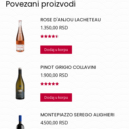
Povezani proizvodi
ROSE D'ANJOU LACHETEAU
1.350,00
RSD
Ocenjeno
sa
4.50
od
Dodaj u korpu
5
PINOT GRIGIO COLLAVINI
1.900,00
RSD
Ocenjeno
sa
5.00
od
Dodaj u korpu
5
MONTEPIAZZO SEREGO ALIGHIERI
4.500,00
RSD