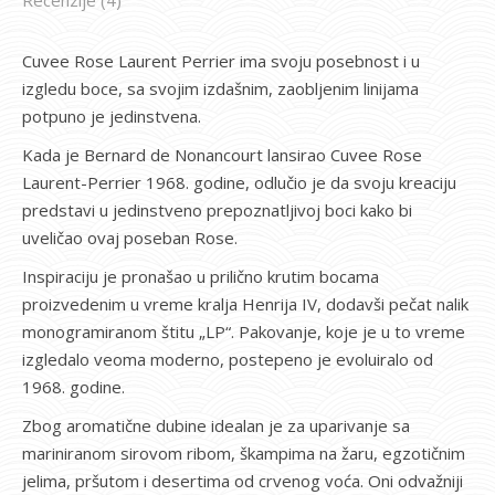
Cuvee Rose Laurent Perrier ima svoju posebnost i u
izgledu boce, sa svojim izdašnim, zaobljenim linijama
potpuno je jedinstvena.
Kada je Bernard de Nonancourt lansirao Cuvee Rose
Laurent-Perrier 1968. godine, odlučio je da svoju kreaciju
predstavi u jedinstveno prepoznatljivoj boci kako bi
uveličao ovaj poseban Rose.
Inspiraciju je pronašao u prilično krutim bocama
proizvedenim u vreme kralja Henrija IV, dodavši pečat nalik
monogramiranom štitu „LP“. Pakovanje, koje je u to vreme
izgledalo veoma moderno, postepeno je evoluiralo od
1968. godine.
Zbog aromatične dubine idealan je za uparivanje sa
mariniranom sirovom ribom, škampima na žaru, egzotičnim
jelima, pršutom i desertima od crvenog voća. Oni odvažniji