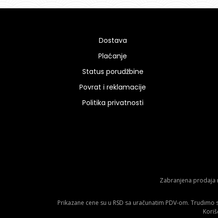
Dostava
Plaćanje
Status porudžbine
Povrat i reklamacije
Politika privatnosti
Zabranjena prodaja m
Prikazane cene su u RSD sa uračunatim PDV-om. Trudimo se 
Koriš