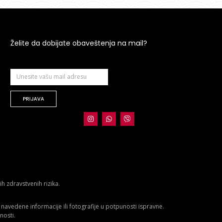
Želite da dobijate obaveštenja na mail?
PRIJAVA
 zdravstvenih rizika.
avedene informacije ili fotografije u potpunosti ispravne.
nosti.