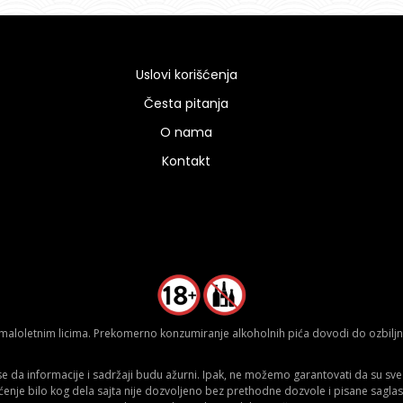
Uslovi korišćenja
Česta pitanja
O nama
Kontakt
aloletnim licima. Prekomerno konzumiranje alkoholnih pića dovodi do ozbiljnih
da informacije i sadržaji budu ažurni. Ipak, ne možemo garantovati da su sve n
ćenje bilo kog dela sajta nije dozvoljeno bez prethodne dozvole i pisane saglas