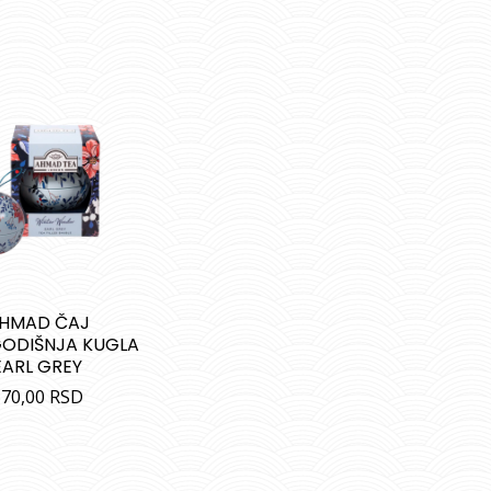
HMAD ČAJ
ODIŠNJA KUGLA
EARL GREY
570,00
RSD