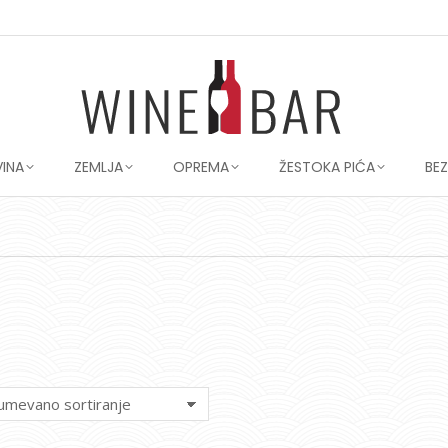
VINA
ZEMLJA
OPREMA
ŽESTOKA PIĆA
BE
You are here: