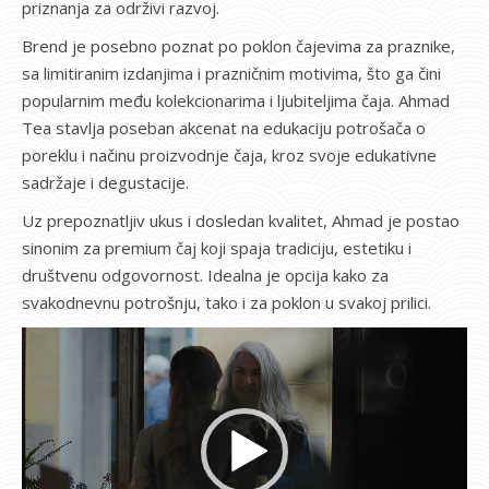
priznanja za održivi razvoj.
Brend je posebno poznat po poklon čajevima za praznike,
sa limitiranim izdanjima i prazničnim motivima, što ga čini
popularnim među kolekcionarima i ljubiteljima čaja. Ahmad
Tea stavlja poseban akcenat na edukaciju potrošača o
poreklu i načinu proizvodnje čaja, kroz svoje edukativne
sadržaje i degustacije.
Uz prepoznatljiv ukus i dosledan kvalitet, Ahmad je postao
sinonim za premium čaj koji spaja tradiciju, estetiku i
društvenu odgovornost. Idealna je opcija kako za
svakodnevnu potrošnju, tako i za poklon u svakoj prilici.
Pregledač
video
zapisa