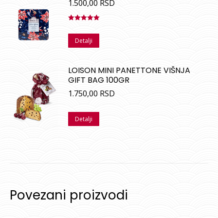
1.500,00
RSD
Ocenjeno
sa
5.00
od
Detalji
5
LOISON MINI PANETTONE VIŠNJA
GIFT BAG 100GR
1.750,00
RSD
Detalji
Povezani proizvodi