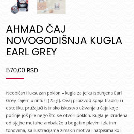
AHMAD ČAJ
NOVOGODIŠNJA KUGLA
EARL GREY
570,00
RSD
Neobičan i luksuzan poklon – kugla za jelku ispunjena Earl
Grey čajem u rinfuzi (25 g). Ovaj proizvod spaja tradiciju i
estetiku, pružajući istinsko iskustvo uživanja u čaju koje
počinje još pre nego što se otvori poklon. Kugla je izrađena
od sjajne metalne ambalaže u bogatim plavim i zlatnim
tonovima, sa ilustracijama zimskih motiva i natpisima koji