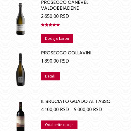
PROSECCO CANEVEL
VALDOBBIADENE
2.650,00
RSD
Ocenjeno
sa
5.00
od
Dodaj u korpu
5
PROSECCO COLLAVINI
1.890,00
RSD
Detalji
IL BRUCIATO GUADO AL TASSO
4.100,00
RSD
–
9.000,00
RSD
Odaberite opcije