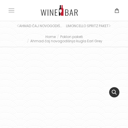
AHMAD ČAJ NOVOGODIŠNJA KUTIJA
LIMONCELLO SPRITZ PAKET
Home
Poklon paketi
You are here:
Ahmad čaj novogodišnja kugla Earl Grey