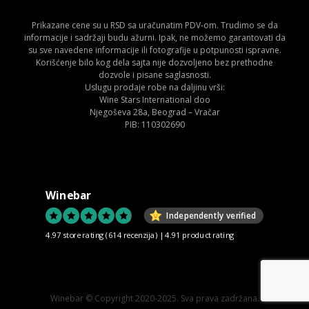
Prikazane cene su u RSD sa uračunatim PDV-om. Trudimo se da
informacije i sadržaji budu ažurni. Ipak, ne možemo garantovati da
su sve navedene informacije ili fotografije u potpunosti ispravne.
Korišćenje bilo kog dela sajta nije dozvoljeno bez prethodne
dozvole i pisane saglasnosti.
Uslugu prodaje robe na daljinu vrši:
Wine Stars International doo
Njegoševa 28a, Beograd – Vračar
PIB: 110302690
Winebar
Independently verified
4.97 store rating
(614 recenzija)
|
4.91 product rating
Winebar © Copyright 2020-2025. Sva prava zadržana.