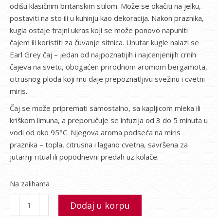
odišu klasičnim britanskim stilom. Može se okačiti na jelku,
postaviti na sto ili u kuhinju kao dekoracija. Nakon praznika,
kugla ostaje trajni ukras koji se može ponovo napuniti
čajem ili koristiti za čuvanje sitnica. Unutar kugle nalazi se
Earl Grey čaj – jedan od najpoznatijih i najcenjenijih crnih
čajeva na svetu, obogaćen prirodnom aromom bergamota,
citrusnog ploda koji mu daje prepoznatljivu svežinu i cvetni
miris.
Čaj se može pripremati samostalno, sa kapljicom mleka ili
kriškom limuna, a preporučuje se infuzija od 3 do 5 minuta u
vodi od oko 95°C. Njegova aroma podseća na miris
praznika – topla, citrusna i lagano cvetna, savršena za
jutarnji ritual ili popodnevni predah uz kolače.
Na zalihama
Dodaj u korpu