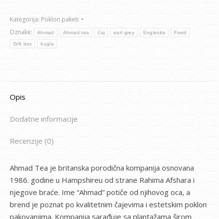
Kategorija:
Poklon paketi
Oznake:
Ahmad
Ahmad tea
čaj
earl grey
Engleska
Feed
Gift box
kugla
Opis
Dodatne informacije
Recenzije (0)
Ahmad Tea je britanska porodična kompanija osnovana
1986. godine u Hampshireu od strane Rahima Afshara i
njegove braće. Ime “Ahmad” potiče od njihovog oca, a
brend je poznat po kvalitetnim čajevima i estetskim poklon
pakovanjima. Kompanija sarađuje sa plantažama širom