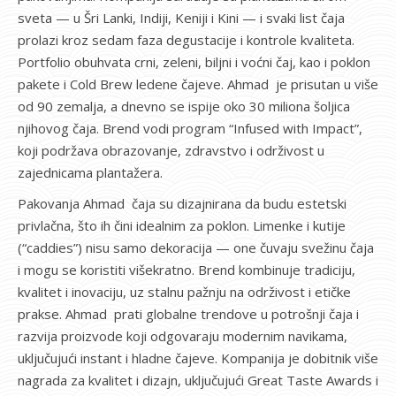
sveta — u Šri Lanki, Indiji, Keniji i Kini — i svaki list čaja
prolazi kroz sedam faza degustacije i kontrole kvaliteta.
Portfolio obuhvata crni, zeleni, biljni i voćni čaj, kao i poklon
pakete i Cold Brew ledene čajeve. Ahmad je prisutan u više
od 90 zemalja, a dnevno se ispije oko 30 miliona šoljica
njihovog čaja. Brend vodi program “Infused with Impact”,
koji podržava obrazovanje, zdravstvo i održivost u
zajednicama plantažera.
Pakovanja Ahmad čaja su dizajnirana da budu estetski
privlačna, što ih čini idealnim za poklon. Limenke i kutije
(“caddies”) nisu samo dekoracija — one čuvaju svežinu čaja
i mogu se koristiti višekratno. Brend kombinuje tradiciju,
kvalitet i inovaciju, uz stalnu pažnju na održivost i etičke
prakse. Ahmad prati globalne trendove u potrošnji čaja i
razvija proizvode koji odgovaraju modernim navikama,
uključujući instant i hladne čajeve. Kompanija je dobitnik više
nagrada za kvalitet i dizajn, uključujući Great Taste Awards i