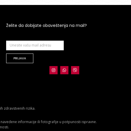
Želite da dobijate obaveštenja na mail?
PRIJAVA
 zdravstvenih rizika.
avedene informacije ili fotografije u potpunosti ispravne.
nosti.