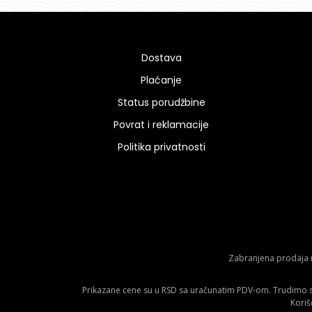
Dostava
Plaćanje
Status porudžbine
Povrat i reklamacije
Politika privatnosti
Zabranjena prodaja m
Prikazane cene su u RSD sa uračunatim PDV-om. Trudimo se 
Koriš