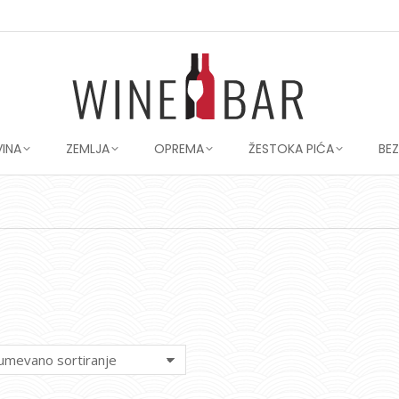
VINA
ZEMLJA
OPREMA
ŽESTOKA PIĆA
BE
You are here: