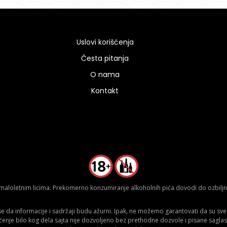
Uslovi korišćenja
Česta pitanja
O nama
Kontakt
aloletnim licima. Prekomerno konzumiranje alkoholnih pića dovodi do ozbiljnih
da informacije i sadržaji budu ažurni. Ipak, ne možemo garantovati da su sve n
ćenje bilo kog dela sajta nije dozvoljeno bez prethodne dozvole i pisane saglas