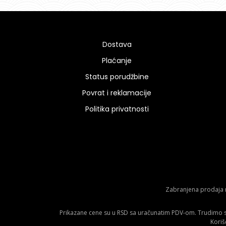
Dostava
Plaćanje
Status porudžbine
Povrat i reklamacije
Politika privatnosti
Zabranjena prodaja m
Prikazane cene su u RSD sa uračunatim PDV-om. Trudimo se 
Koriš