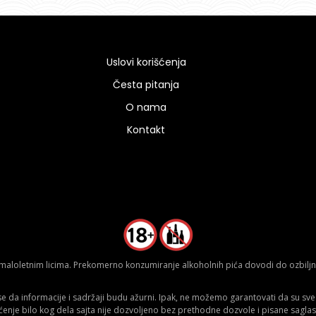
Uslovi korišćenja
Česta pitanja
O nama
Kontakt
aloletnim licima. Prekomerno konzumiranje alkoholnih pića dovodi do ozbiljnih
da informacije i sadržaji budu ažurni. Ipak, ne možemo garantovati da su sve n
ćenje bilo kog dela sajta nije dozvoljeno bez prethodne dozvole i pisane saglas