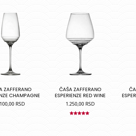
A ZAFFERANO
ČAŠA ZAFFERANO
ČA
ENZE CHAMPAGNE
ESPERIENZE RED WINE
ESPER
.100,00
RSD
1.250,00
RSD
Ocenjeno
sa
5.00
od
5