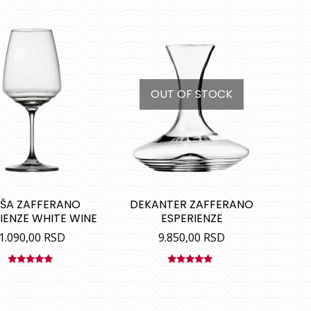
OUT OF STOCK
ŠA ZAFFERANO
DEKANTER ZAFFERANO
IENZE WHITE WINE
ESPERIENZE
1.090,00
RSD
9.850,00
RSD
Ocenjeno
Ocenjeno
sa
5.00
od
sa
5.00
od
5
5