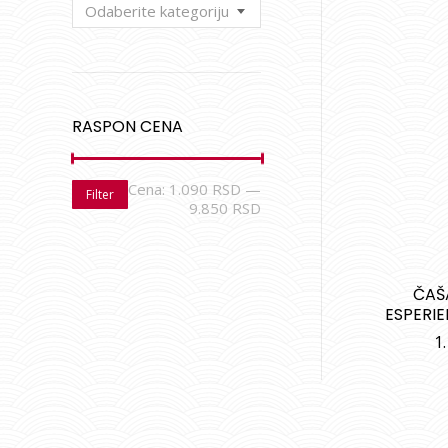
Odaberite kategoriju
RASPON CENA
Cena:
1.090 RSD
—
Filter
9.850 RSD
ČAŠ
ESPERI
1