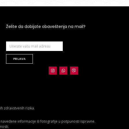
Želite da dobijate obaveštenja na mail?
PRIJAVA
 zdravstvenih rizika.
avedene informacije ili fotografije u potpunosti ispravne.
nosti.