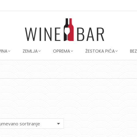
VINA
ZEMLJA
OPREMA
ŽESTOKA PIĆA
BE
You are here: