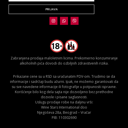
PRIJAVA
Zabranjena prodaja maloletnim licima. Prekomerno konzumiranje
alkoholnih pića dovodi do ozbiljnih zdravstvenih rizika.
Prikazane cene su u RSD sa uračunatim PDV-om. Trudimo se da
informacije i sadržaji budu ažurni. Ipak, ne možemo garantovati da
su sve navedene informacije ili fotografije u potpunosti ispravne.
Korišćenje bilo kog dela sajta nije dozvoljeno bez prethodne
dozvole i pisane saglasnosti.
Uslugu prodaje robe na daljinu vrši:
Wine Stars International doo
Njegoševa 28a, Beograd – Vračar
PIB: 110302690