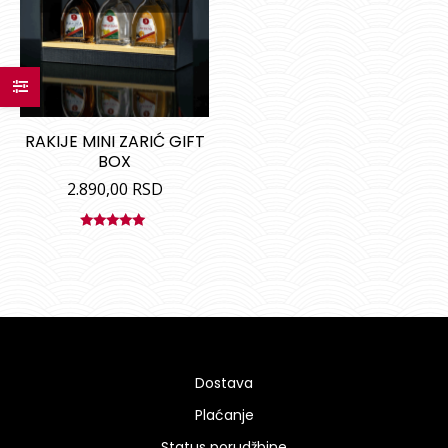
RAKIJE MINI ZARIĆ GIFT
BOX
2.890,00
RSD
Ocenjeno
sa
5.00
od
5
Dostava
Plaćanje
Status porudžbine