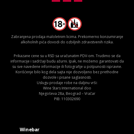
Zabranjena prodaja maloletnim licima. Prekomerno konzumiranje
alkoholnih pića dovodi do ozbiljnih zdravstvenih rizika.
Prikazane cene su u RSD sa uračunatim PDV-om. Trudimo se da
informacije i sadržaji budu ažurni. Ipak, ne možemo garantovati da
su sve navedene informacije ili fotografije u potpunosti ispravne.
Korišćenje bilo kog dela sajta nije dozvoljeno bez prethodne
dozvole i pisane saglasnosti.
Uslugu prodaje robe na daljinu vrši:
Wine Stars International doo
Njegoševa 28a, Beograd – Vračar
PIB: 110302690
Winebar