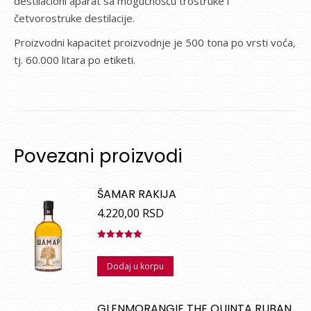
destilacioni aparat sa mogućnošću trostruke i
četvorostruke destilacije.
Proizvodni kapacitet proizvodnje je 500 tona po vrsti voća,
tj. 60.000 litara po etiketi.
Povezani proizvodi
ŠAMAR RAKIJA
4.220,00
RSD
Ocenjeno
sa
5.00
od
Dodaj u korpu
5
GLENMORANGIE THE QUINTA RUBAN