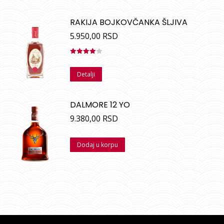
RAKIJA BOJKOVČANKA ŠLJIVA
5.950,00
RSD
Ocenjeno
sa
4.00
Detalji
od 5
DALMORE 12 YO
9.380,00
RSD
Dodaj u korpu