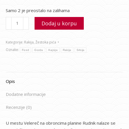
Samo 2 je preostalo na zalihama
Dodaj u korpu
Kategorije:
Rakija
,
Žestoka pića
Oznake:
Feed
Gorda
Kajsija
Rakija
Srbija
Opis
Dodatne informacije
Recenzije (0)
U mestu Velereč na obroncima planine Rudnik nalaze se