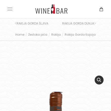
RAKIJA GORDA ŠLJIVA
RAKIJA GORDA DUNJA
Home
Žestoka pića
Rakija
Rakija Gorda Kajsija
You are here: