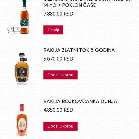
14 YO + POKLON ČAŠE
7.880,00
RSD
Detalji
RAKIJA ZLATNI TOK 5 GODINA
5.670,00
RSD
Dodaj u korpu
RAKIJA BOJKOVČANKA DUNJA
4.850,00
RSD
Dodaj u korpu