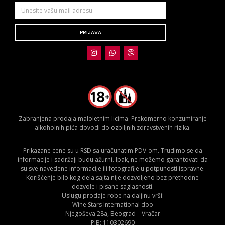
PRIJAVA
Zabranjena prodaja maloletnim licima. Prekomerno konzumiranje
alkoholnih pića dovodi do ozbiljnih zdravstvenih rizika.
Prikazane cene su u RSD sa uračunatim PDV-om. Trudimo se da
informacije i sadržaji budu ažurni. Ipak, ne možemo garantovati da
su sve navedene informacije ili fotografije u potpunosti ispravne.
Korišćenje bilo kog dela sajta nije dozvoljeno bez prethodne
dozvole i pisane saglasnosti.
Uslugu prodaje robe na daljinu vrši:
Wine Stars International doo
Njegoševa 28a, Beograd – Vračar
PIB: 110302690