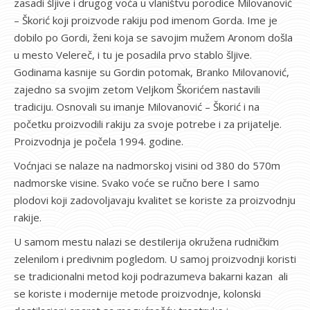
zasadi šljive i drugog voća u vlaništvu porodice Milovanović
– Škorić koji proizvode rakiju pod imenom Gorda. Ime je
dobilo po Gordi, ženi koja se savojim mužem Aronom došla
u mesto Velereč, i tu je posadila prvo stablo šljive.
Godinama kasnije su Gordin potomak, Branko Milovanović,
zajedno sa svojim zetom Veljkom Škorićem nastavili
tradiciju. Osnovali su imanje Milovanović – Škorić i na
početku proizvodili rakiju za svoje potrebe i za prijatelje.
Proizvodnja je počela 1994. godine.
Voćnjaci se nalaze na nadmorskoj visini od 380 do 570m
nadmorske visine. Svako voće se ručno bere I samo
plodovi koji zadovoljavaju kvalitet se koriste za proizvodnju
rakije.
U samom mestu nalazi se destilerija okružena rudničkim
zelenilom i predivnim pogledom. U samoj proizvodnji koristi
se tradicionalni metod koji podrazumeva bakarni kazan ali
se koriste i modernije metode proizvodnje, kolonski