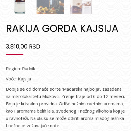
RAKIJA GORDA KAJSIJA
3.810,00
RSD
Region: Rudnik
Voće: Kajsija
Dobija se od domaće sorte ‘Mađarska najbolja’, zasađena
na mikrolokalitetu Miokovci. Zrenje traje od 6 do 12 meseci.
Boja je kristalno providna. Odiše nežnim cvetnim aromama,
kao I aromama belih lala, svedenog I nežnog alkohola koji je
u ravnoteži. Na ukusu se može otkriti aroma mladog lešnika
I nežne osvežavajuće note.