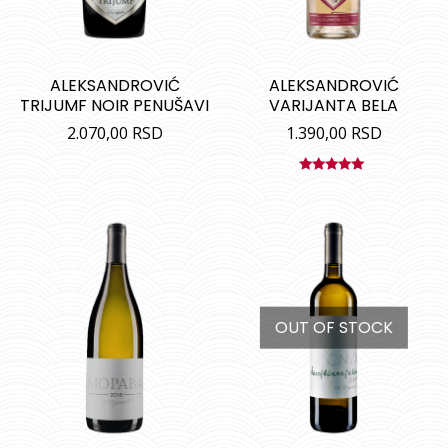
ALEKSANDROVIĆ
ALEKSANDROVIĆ
TRIJUMF NOIR PENUŠAVI
VARIJANTA BELA
2.070,00
RSD
1.390,00
RSD
Ocenjeno
sa
5.00
od
5
OUT OF STOCK