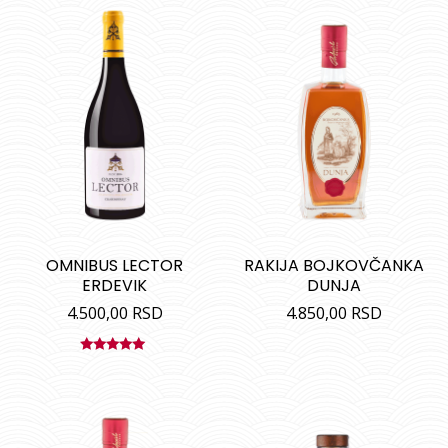
5
OMNIBUS LECTOR
RAKIJA BOJKOVČANKA
ERDEVIK
DUNJA
4.500,00
RSD
4.850,00
RSD
Ocenjeno
sa
5.00
od
5