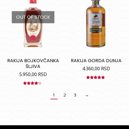
OUT OF STOCK
RAKIJA BOJKOVČANKA
RAKIJA GORDA DUNJA
ŠLJIVA
4.360,00
RSD
5.950,00
RSD
Ocenjeno
sa
5.00
od
Ocenjeno
5
sa
4.00
1
2
3
→
od 5