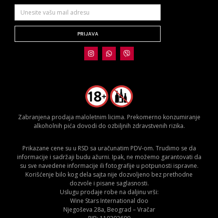
PRIJAVA
Zabranjena prodaja maloletnim licima. Prekomerno konzumiranje
alkoholnih pića dovodi do ozbiljnih zdravstvenih rizika.
Prikazane cene su u RSD sa uračunatim PDV-om. Trudimo se da
informacije i sadržaji budu ažurni. Ipak, ne možemo garantovati da
su sve navedene informacije ili fotografije u potpunosti ispravne.
Korišćenje bilo kog dela sajta nije dozvoljeno bez prethodne
dozvole i pisane saglasnosti.
Uslugu prodaje robe na daljinu vrši:
Wine Stars International doo
Njegoševa 28a, Beograd – Vračar