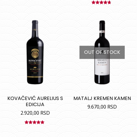
Ocenjeno
sa
4.50
od 5
OUT OF STOCK
KOVAČEVIĆ AURELIUS S
MATALJ KREMEN KAMEN
EDICIJA
9.670,00
RSD
2.920,00
RSD
Ocenjeno
sa
5.00
od