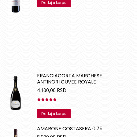
Dodaj u korpu
FRANCIACORTA MARCHESE
ANTINORI CUVEE ROYALE
4.100,00
RSD
Ocenjeno
sa
5.00
od
Dodaj u korpu
5
AMARONE COSTASERA 0.75