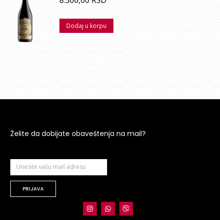
8.500,00
RSD
Dodaj u korpu
Želite da dobijate obaveštenja na mail?
PRIJAVA