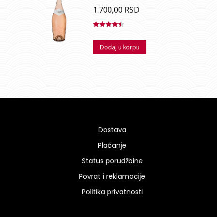
1.700,00
RSD
Ocenjeno
sa
4.50
od
Dodaj u korpu
5
Dostava
Plaćanje
Status porudžbine
Povrat i reklamacije
Politika privatnosti