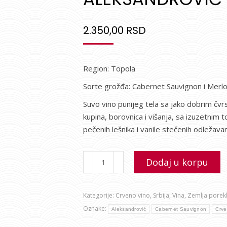
ocene kupca
2.350,00
RSD
Region: Topola
Sorte grožđa: Cabernet Sauvignon i Merlo
Suvo vino punijeg tela sa jako dobrim čvr
kupina, borovnica i višanja, sa izuzetnim 
pečenih lešnika i vanile stečenih odleža
Dodaj u korpu
Kategorije:
Crveno vino
,
Srbija
,
Vina
,
Zemlja porek
Oznake:
Aleksandrović
Cabernet Sauvignon
Crve