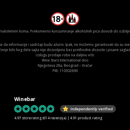
aloletnim licima. Prekomerno konzumiranje alkoholnih pića dovodi do ozbiljnih
da informacije i sadržaji budu ažurni. Ipak, ne možemo garantovati da su sve n
ćenje bilo kog dela sajta nije dozvoljeno bez prethodne dozvole i pisane saglas
Uslugu prodaje robe na daljinu vrši:
Wine Stars International doo
Njegoševa 28a, Beograd – Vračar
PIB: 110302690
Winebar
Independently verified
4.97 store rating
(614 recenzija)
|
4.91 product rating