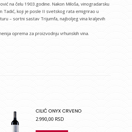
vić na čelu 1903.godine. Nakon Miloša, vinogradarsku
n Tadić, koji je posle II svetskog rata emigrirao u
uru – sortni sastav Trijumfa, najboljeg vina kraljevih
menija oprema za proizvodnju vrhunskih vina.
CILIĆ ONYX CRVENO
2.990,00
RSD