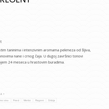
t
stim taninima i intenzivnim aromama pekmeza od šljiva,
tonovima nane i crnog čaja. U dugoj završnici tonovi
vanjem 24 meseca u hrastovim buradima.
la
no vino
Feed
Merlot
Regent
Srbija