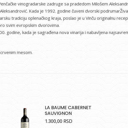
 Venčačke vinogradarske zadruge sa pradedom Milošem Aleksandro
ar Aleksandrović. Kada je 1992. godine čuveni dvorski podrumarŽiva
ku tradiciju oplenačkog kraja, poslao je u Vinču originalnu recept
oro svim evropskim dvorovima.
00. godine, kada je sagrađena nova vinarija i nabavljena najsavre
im crvenim mesom.
LA BAUME CABERNET
SAUVIGNON
1.300,00
RSD