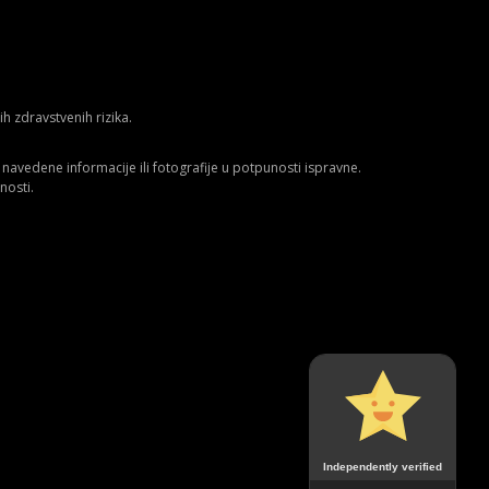
 zdravstvenih rizika.
avedene informacije ili fotografije u potpunosti ispravne.
nosti.
Independently verified