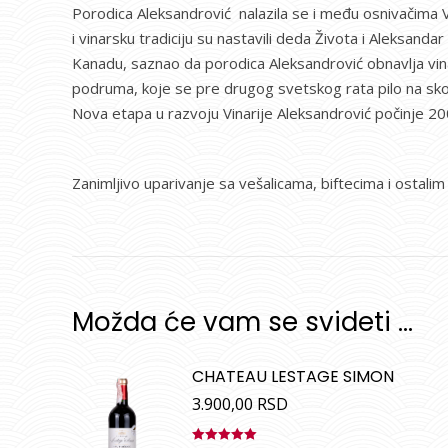
Porodica Aleksandrović nalazila se i među osnivačima
i vinarsku tradiciju su nastavili deda Života i Aleksand
Kanadu, saznao da porodica Aleksandrović obnavlja vinars
podruma, koje se pre drugog svetskog rata pilo na sk
Nova etapa u razvoju Vinarije Aleksandrović počinje 20
Zanimljivo uparivanje sa vešalicama, biftecima i ostal
Možda će vam se svideti …
CHATEAU LESTAGE SIMON
3.900,00
RSD