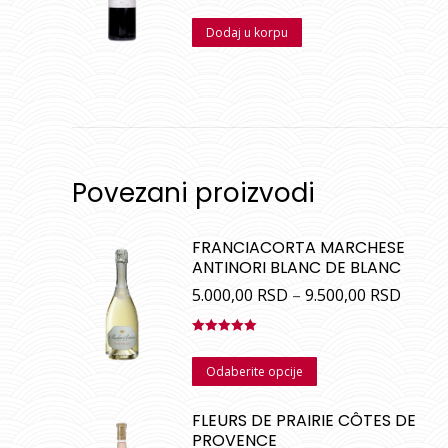
Ocenjeno
sa
5.00
od
Dodaj u korpu
5
Povezani proizvodi
FRANCIACORTA MARCHESE
ANTINORI BLANC DE BLANC
5.000,00
RSD
–
9.500,00
RSD
Ocenjeno
sa
5.00
od
Odaberite opcije
5
FLEURS DE PRAIRIE CÔTES DE
PROVENCE