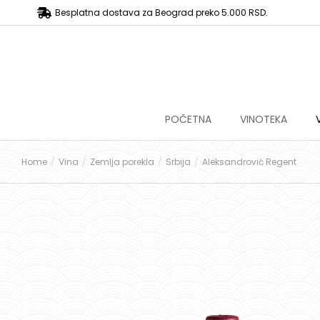
Besplatna dostava za Beograd preko 5.000 RSD.
POČETNA
VINOTEKA
Home
Vina
Zemlja porekla
Srbija
Aleksandrović Regent
You are here: