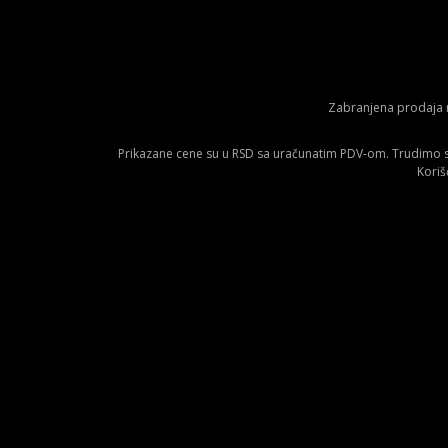
Zabranjena prodaja m
Prikazane cene su u RSD sa uračunatim PDV-om. Trudimo se 
Koriš