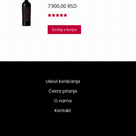
7.900,00
RSD
Ocenjeno
sa
5.00
od
Dodaj u korpu
5
Uslovi korišćenja
Česta pitanja
O nama
Kontakt