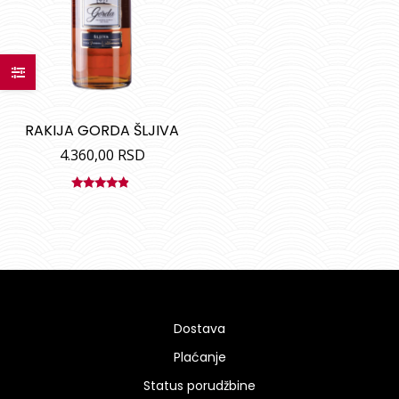
RAKIJA GORDA ŠLJIVA
4.360,00
RSD
Ocenjeno
sa
4.67
od
5
Dostava
Plaćanje
Status porudžbine