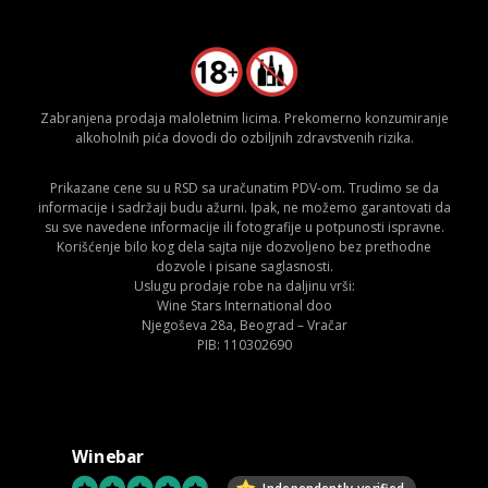
Zabranjena prodaja maloletnim licima. Prekomerno konzumiranje
alkoholnih pića dovodi do ozbiljnih zdravstvenih rizika.
Prikazane cene su u RSD sa uračunatim PDV-om. Trudimo se da
informacije i sadržaji budu ažurni. Ipak, ne možemo garantovati da
su sve navedene informacije ili fotografije u potpunosti ispravne.
Korišćenje bilo kog dela sajta nije dozvoljeno bez prethodne
dozvole i pisane saglasnosti.
Uslugu prodaje robe na daljinu vrši:
Wine Stars International doo
Njegoševa 28a, Beograd – Vračar
PIB: 110302690
Winebar