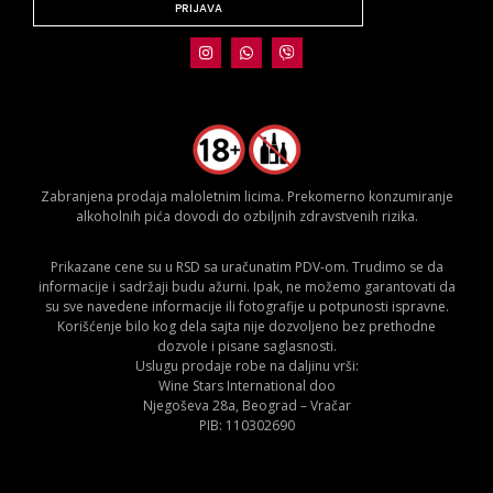
PRIJAVA
Zabranjena prodaja maloletnim licima. Prekomerno konzumiranje
alkoholnih pića dovodi do ozbiljnih zdravstvenih rizika.
Prikazane cene su u RSD sa uračunatim PDV-om. Trudimo se da
informacije i sadržaji budu ažurni. Ipak, ne možemo garantovati da
su sve navedene informacije ili fotografije u potpunosti ispravne.
Korišćenje bilo kog dela sajta nije dozvoljeno bez prethodne
dozvole i pisane saglasnosti.
Uslugu prodaje robe na daljinu vrši:
Wine Stars International doo
Njegoševa 28a, Beograd – Vračar
PIB: 110302690