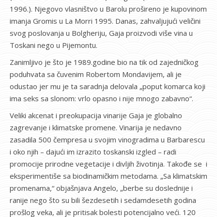
1996.). Njegovo vlasništvo u Barolu prošireno je kupovinom
imanja Gromis u La Morri 1995. Danas, zahvaljujući veličini
svog poslovanja u Bolgheriju, Gaja proizvodi više vina u
Toskani nego u Pijemontu.
Zanimljivo je što je 1989.godine bio na tik od zajedničkog
poduhvata sa čuvenim Robertom Mondavijem, ali je
odustao jer mu je ta saradnja delovala „poput komarca koji
ima seks sa slonom: vrlo opasno i nije mnogo zabavno“.
Veliki akcenat i preokupacija vinarije Gaja je globalno
zagrevanje i klimatske promene. Vinarija je nedavno
zasadila 500 čempresa u svojim vinogradima u Barbarescu
i oko njih – dajući im izrazito toskanski izgled – radi
promocije prirodne vegetacije i divljih životinja. Takođe se i
eksperimentiše sa biodinamičkim metodama. „Sa klimatskim
promenama,“ objašnjava Angelo, „berbe su doslednije i
ranije nego što su bili šezdesetih i sedamdesetih godina
prošlog veka, ali je pritisak bolesti potencijalno veći. 120