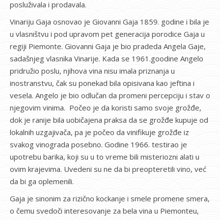
posluživala i prodavala.
Vinariju Gaja osnovao je Giovanni Gaja 1859. godine i bila je
u vlasništvu i pod upravom pet generacija porodice Gaja u
regiji Piemonte. Giovanni Gaja je bio pradeda Angela Gaje,
sadašnjeg vlasnika Vinarije. Kada se 1961.goodine Angelo
pridružio poslu, njihova vina nisu imala priznanja u
inostranstvu, čak su ponekad bila opisivana kao jeftina i
vesela. Angelo je bio odlučan da promeni percepciju i stav o
njegovim vinima. Počeo je da koristi samo svoje grožđe,
dok je ranije bila uobičajena praksa da se grožđe kupuje od
lokalnih uzgajivača, pa je počeo da vinifikuje grožđe iz
svakog vinograda posebno. Godine 1966. testirao je
upotrebu barika, koji su u to vreme bili misteriozni alati u
ovim krajevima. Uvedeni su ne da bi preopteretili vino, već
da bi ga oplemenili.
Gaja je sinonim za rizično kockanje i smele promene smera,
o čemu svedoči interesovanje za bela vina u Piemonteu,