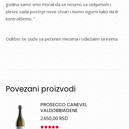
godina samo smo morali da se nosimo sa oidijumom i
plesni; sada postoje nove stvari i nismo sigurni kako da ih
kontrolišemo. “
Odlično se slaže sa pečenim mesima i odležalim sirevima.
Povezani proizvodi
PROSECCO CANEVEL
VALDOBBIADENE
2.650,00
RSD