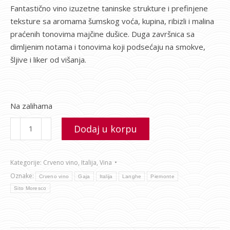
Fantastično vino izuzetne taninske strukture i prefinjene
teksture sa aromama šumskog voća, kupina, ribizli i malina
praćenih tonovima majčine dušice. Duga završnica sa
dimljenim notama i tonovima koji podsećaju na smokve,
šljive i liker od višanja.
Na zalihama
Dodaj u korpu
Kategorije:
Crveno vino
,
Italija
,
Vina
Oznake:
Crveno vino
Gaja
Italija
Langhe
Piemonte
Sito Moresco