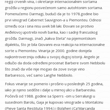
regiji crvenih vina, i okretanje internacionalnim sortama
grožđa u regionu posvećenom samo autohtonim sortama.
Pomenućemo Darmagi, budući da je to 1978.godine bio
prvi vinograd Cabernet Sauvignon-a u Piemonteu. Odnosi
između oca i sina nisu uvek bili laki. Đovani se protivio
Anđelovoj upotrebi novih barika, kao i sadnji francuskog
grožđa. Darmagi, znači „kakva šteta“ na pijemontskom
dijalektu, što je bila Giovanni-eva reakcija na internacionalne
sorte u Piemonteu. Vinarija je 2000. godine donijela
najkontroverzniju odluku u svojoj dugoj istoriji. Angelo je
odlučio da doda određeni procenat Barbere svom Nebbiolu
što znači da više nije mogao da zove svoje vino
Barbaresco, već samo Langhe Nebbiolo.
Fokus vinarije se pomerio i proširio u poslednjih 25 godina,
iako je njeno sedište i dalje u mirnoj ulici u Barbaresku.
Počevši od 1988. godine sa Sperrs -om u Serralungi u
susednom Barolu, Gaja je kupovao vinograde u Montalcinu
(Pieve Santa Restituta 1994.) i Bolgheri (Ca’Marcanda