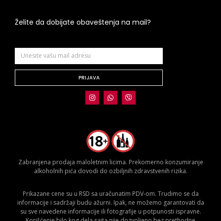
Želite da dobijate obaveštenja na mail?
PRIJAVA
Zabranjena prodaja maloletnim licima. Prekomerno konzumiranje
alkoholnih pića dovodi do ozbiljnih zdravstvenih rizika.
Prikazane cene su u RSD sa uračunatim PDV-om. Trudimo se da
informacije i sadržaji budu ažurni. Ipak, ne možemo garantovati da
su sve navedene informacije ili fotografije u potpunosti ispravne.
Korišćenje bilo kog dela sajta nije dozvoljeno bez prethodne