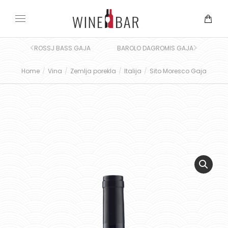
ROSSJ BASS GAJA
BAROLO DAGROMIS GAJA
Home
Vina
Zemlja porekla
Italija
Sito Moresco Gaja
You are here: