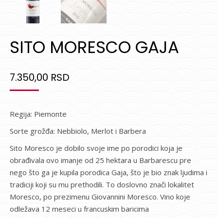
SITO MORESCO GAJA
7.350,00
RSD
Regija: Piemonte
Sorte grožđa: Nebbiolo, Merlot i Barbera
Sito Moresco je dobilo svoje ime po porodici koja je
obrađivala ovo imanje od 25 hektara u Barbarescu pre
nego što ga je kupila porodica Gaja, što je bio znak ljudima i
tradiciji koji su mu prethodili. To doslovno znači lokalitet
Moresco, po prezimenu Giovannini Moresco. Vino koje
odležava 12 meseci u francuskim baricima