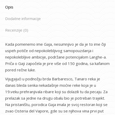
Opis
Dodatne informacije
Recenzije (0)
Kada pomenemo ime Gaja, nesumnjivo je da je to ime čiji
uspeh potiče od nepokolebljivog samopouzdanja i
nepokolebljive ambicije, podržane potencijalom Langhe-a.
Priča o Gaji započela je pre više od 150 godina, sa kafanom
pored rečne luke.
Vijugajući u podnožju brda Barbaresco, Tanaro reka je
danas bleda senka nekadašnje moćne reke koja je u
19.veku prehranjivala ribare koji su dolazili tu da pecaju. Za
prelazak sa jedne na drugu obalu bio je potreban trajekt.
Na pristaništu, porodica Gaja imala je svoj restoran koji se
zvao Osteria del Vapore, gde su se njihova vina prvi put