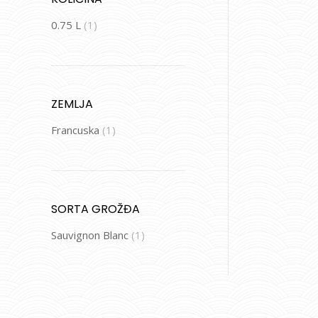
0.75 L
(1)
ZEMLJA
Francuska
(1)
SORTA GROŽĐA
Sauvignon Blanc
(1)