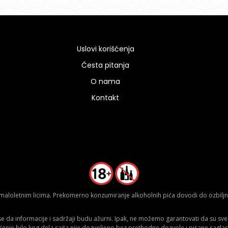
Uslovi korišćenja
Česta pitanja
O nama
Kontakt
aloletnim licima. Prekomerno konzumiranje alkoholnih pića dovodi do ozbiljnih
da informacije i sadržaji budu ažurni. Ipak, ne možemo garantovati da su sve n
ćenje bilo kog dela sajta nije dozvoljeno bez prethodne dozvole i pisane saglas