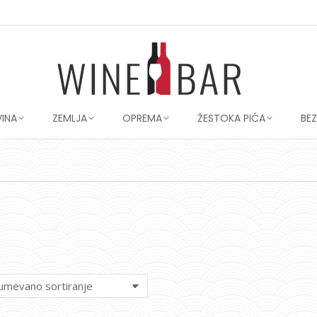
VINA
ZEMLJA
OPREMA
ŽESTOKA PIĆA
BE
You are here: