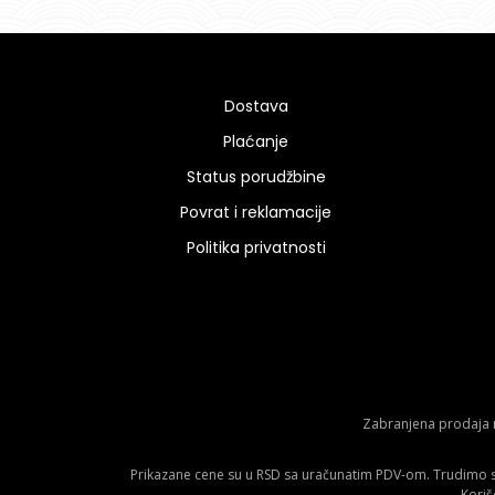
Dostava
Plaćanje
Status porudžbine
Povrat i reklamacije
Politika privatnosti
Zabranjena prodaja m
Prikazane cene su u RSD sa uračunatim PDV-om. Trudimo se 
Koriš