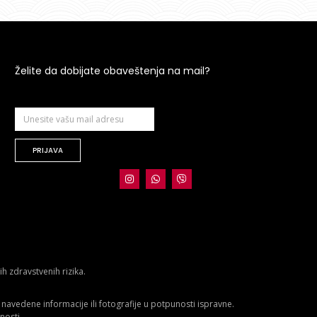
Želite da dobijate obaveštenja na mail?
PRIJAVA
 zdravstvenih rizika.
avedene informacije ili fotografije u potpunosti ispravne.
nosti.