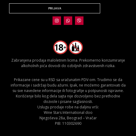
PRIJAVA
Zabranjena prodaja maloletnim licima. Prekomerno konzumiranje
alkoholnih pića dovodi do ozbiljnih zdravstvenih rizika.
Prikazane cene su u RSD sa uračunatim PDV-om. Trudimo se da
informacije i sadržaji budu ažurni. Ipak, ne možemo garantovati da
su sve navedene informacije ili fotografije u potpunosti ispravne.
Korišćenje bilo kog dela sajta nije dozvoljeno bez prethodne
dozvole i pisane saglasnosti.
Uslugu prodaje robe na daljinu vrši:
Wine Stars International doo
Njegoševa 28a, Beograd – Vračar
PIB: 110302690