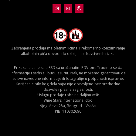
Zabranjena prodaja maloletnim licima. Prekomerno konzumiranje
alkoholnih pića dovodi do ozbiljnih zdravstvenih rizika.
Prikazane cene su u RSD sa uračunatim PDV-om. Trudimo se da
informacije i sadržaji budu ažurni. Ipak, ne možemo garantovati da
su sve navedene informacije ili fotografije u potpunosti ispravne.
Korišćenje bilo kog dela sajta nije dozvoljeno bez prethodne
dozvole i pisane saglasnosti.
Uslugu prodaje robe na daljinu vrši:
Wine Stars International doo
Njegoševa 28a, Beograd – Vračar
PIB: 110302690