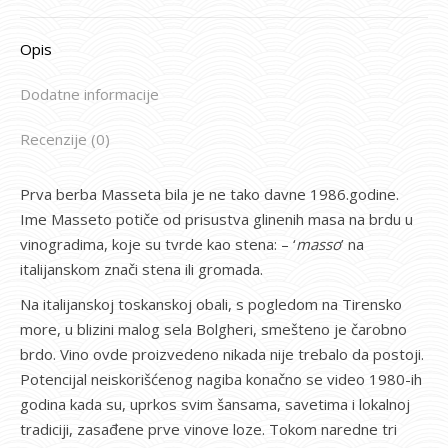
Opis
Dodatne informacije
Recenzije (0)
Prva berba Masseta bila je ne tako davne 1986.godine.
Ime Masseto potiče od prisustva glinenih masa na brdu u
vinogradima, koje su tvrde kao stena: – ‘
masso
’ na
italijanskom znači stena ili gromada.
Na italijanskoj toskanskoj obali, s pogledom na Tirensko
more, u blizini malog sela Bolgheri, smešteno je čarobno
brdo. Vino ovde proizvedeno nikada nije trebalo da postoji.
Potencijal neiskorišćenog nagiba konačno se video 1980-ih
godina kada su, uprkos svim šansama, savetima i lokalnoj
tradiciji, zasađene prve vinove loze. Tokom naredne tri