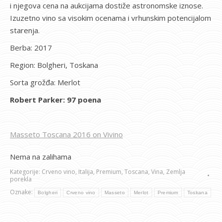
i njegova cena na aukcijama dostiže astronomske iznose.
Izuzetno vino sa visokim ocenama i vrhunskim potencijalom
starenja.
Berba: 2017
Region: Bolgheri, Toskana
Sorta grožđa: Merlot
Robert Parker: 97 poena
Masseto Toscana 2016 on Vivino
Nema na zalihama
Kategorije:
Crveno vino
,
Italija
,
Premium
,
Toscana
,
Vina
,
Zemlja
porekla
Oznake:
Bolgheri
Crveno vino
Masseto
Merlot
Premium
Toskana