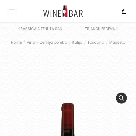
SASSICAIA TENUTA SAN GUIDO
TRIANON ERDEVIK
Home
Vina
Zemlja porekla
Italija
Toscana
Masseto
You are here: