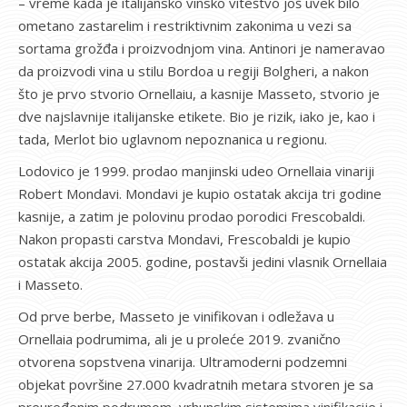
– vreme kada je italijansko vinsko viteštvo još uvek bilo
ometano zastarelim i restriktivnim zakonima u vezi sa
sortama grožđa i proizvodnjom vina. Antinori je nameravao
da proizvodi vina u stilu Bordoa u regiji Bolgheri, a nakon
što je prvo stvorio Ornellaiu, a kasnije Masseto, stvorio je
dve najslavnije italijanske etikete. Bio je rizik, iako je, kao i
tada, Merlot bio uglavnom nepoznanica u regionu.
Lodovico je 1999. prodao manjinski udeo Ornellaia vinariji
Robert Mondavi. Mondavi je kupio ostatak akcija tri godine
kasnije, a zatim je polovinu prodao porodici Frescobaldi.
Nakon propasti carstva Mondavi, Frescobaldi je kupio
ostatak akcija 2005. godine, postavši jedini vlasnik Ornellaia
i Masseto.
Od prve berbe, Masseto je vinifikovan i odležava u
Ornellaia podrumima, ali je u proleće 2019. zvanično
otvorena sopstvena vinarija. Ultramoderni podzemni
objekat površine 27.000 kvadratnih metara stvoren je sa
preuređenim podrumom, vrhunskim sistemima vinifikacije i