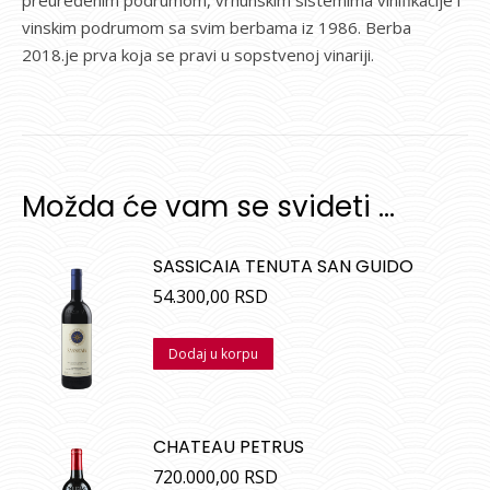
vinskim podrumom sa svim berbama iz 1986. Berba
2018.je prva koja se pravi u sopstvenoj vinariji.
Možda će vam se svideti …
SASSICAIA TENUTA SAN GUIDO
54.300,00
RSD
Dodaj u korpu
CHATEAU PETRUS
720.000,00
RSD