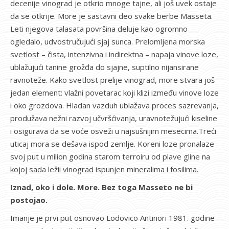
decenije vinograd je otkrio mnoge tajne, ali još uvek ostaje
da se otkrije. More je sastavni deo svake berbe Masseta.
Leti njegova talasata površina deluje kao ogromno
ogledalo, udvostručujući sjaj sunca. Prelomljena morska
svetlost – čista, intenzivna i indirektna – napaja vinove loze,
ublažujući tanine grožđa do sjajne, suptilno nijansirane
ravnoteže. Kako svetlost prelije vinograd, more stvara još
jedan element: vlažni povetarac koji klizi između vinove loze
i oko grozdova. Hladan vazduh ublažava proces sazrevanja,
produžava nežni razvoj učvršćivanja, uravnotežujući kiseline
i osigurava da se voće osveži u najsušnijim mesecima.Treći
uticaj mora se dešava ispod zemlje. Koreni loze pronalaze
svoj put u milion godina starom terroiru od plave gline na
kojoj sada ležii vinograd ispunjen mineralima i fosilima.
Iznad, oko i dole. More. Bez toga Masseto ne bi
postojao.
Imanje je prvi put osnovao Lodovico Antinori 1981. godine