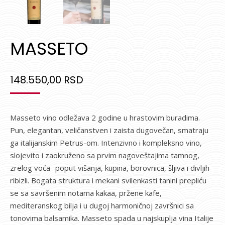
MASSETO
148.550,00
RSD
Masseto vino odležava 2 godine u hrastovim buradima.
Pun, elegantan, veličanstven i zaista dugovečan, smatraju
ga italijanskim Petrus-om. Intenzivno i kompleksno vino,
slojevito i zaokruženo sa prvim nagoveštajima tamnog,
zrelog voća -poput višanja, kupina, borovnica, šljiva i divljih
ribizli. Bogata struktura i mekani svilenkasti tanini prepliću
se sa savršenim notama kakaa, pržene kafe,
mediteranskog bilja i u dugoj harmoničnoj završnici sa
tonovima balsamika. Masseto spada u najskuplja vina Italije