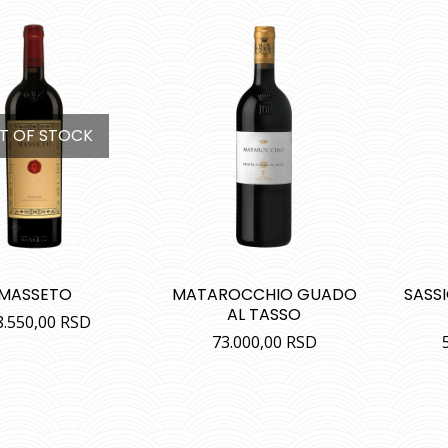
T OF STOCK
MASSETO
MATAROCCHIO GUADO
SASS
AL TASSO
8.550,00
RSD
73.000,00
RSD