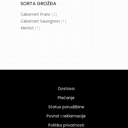
SORTA GROŽĐA
Cabernet Franc
(2)
Cabernet Sauvignon
(1)
Merlot
(1)
Dostava
Plaćanje
Status porudžbine
Povrat i reklamacije
Politika privatnosti