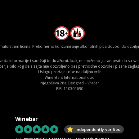
aloletnim licima. Prekomerno konzumiranje alkoholnih pića dovodi do ozbiljnih
da informacije i sadržaji budu ažurni. Ipak, ne možemo garantovati da su sve n
ćenje bilo kog dela sajta nije dozvoljeno bez prethodne dozvole i pisane saglas
Uslugu prodaje robe na daljinu vrši:
Wine Stars International doo
Njegoševa 28a, Beograd – Vračar
PIB: 110302690
Winebar
Independently verified