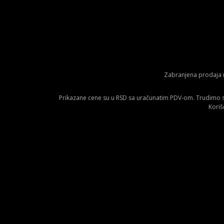
Zabranjena prodaja m
Prikazane cene su u RSD sa uračunatim PDV-om. Trudimo se 
Koriš