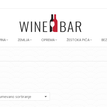
VINA
ZEMLJA
OPREMA
ŽESTOKA PIĆA
BE
You are here: