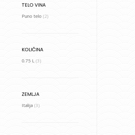
TELO VINA
Puno telo
(2)
KOLIČINA
0.75 L
(3)
ZEMLJA
Italija
(3)