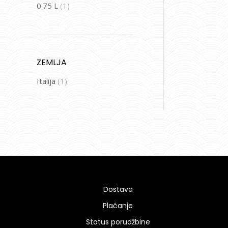
0.75 L
(1)
ZEMLJA
Italija
(1)
Dostava
Plaćanje
Status porudžbine