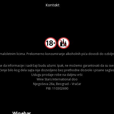
Kontakt
aloletnim licima. Prekomerno konzumiranje alkoholnih pića dovodi do ozbiljnih
da informacije i sadržaji budu ažurni. Ipak, ne možemo garantovati da su sve n
ćenje bilo kog dela sajta nije dozvoljeno bez prethodne dozvole i pisane saglas
Uslugu prodaje robe na daljinu vrši:
Wine Stars International doo
Njegoševa 28a, Beograd – Vračar
PIB: 110302690
Winebar