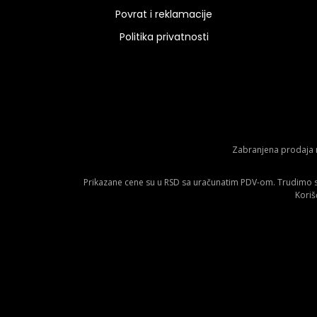
Povrat i reklamacije
Politika privatnosti
Zabranjena prodaja m
Prikazane cene su u RSD sa uračunatim PDV-om. Trudimo se 
Koriš