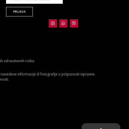
PRIJAVA
 zdravstvenih rizika.
avedene informacije ili fotografije u potpunosti ispravne.
nosti.