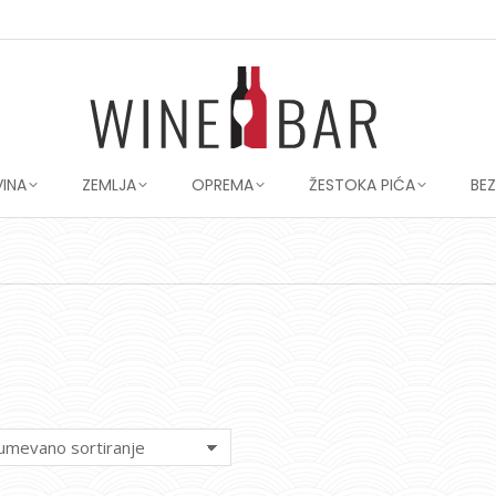
VINA
ZEMLJA
OPREMA
ŽESTOKA PIĆA
BE
You are here: