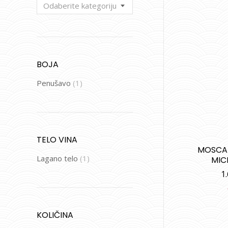
Odaberite kategoriju
BOJA
Penušavo
(1)
TELO VINA
MOSCAT
Lagano telo
(1)
MIC
1
KOLIČINA