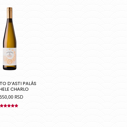
O D’ASTI PALÁS
HELE CHARLO
.650,00
RSD
Ocenjeno
sa
4.92
od
5