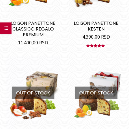
LOISON PANETTONE
LOISON PANETTONE
CLASSICO REGALO
KESTEN
PREMIUM
4.390,00
RSD
11.400,00
RSD
Ocenjeno
sa
5.00
od
5
OUT OF STOCK
OUT OF STOCK