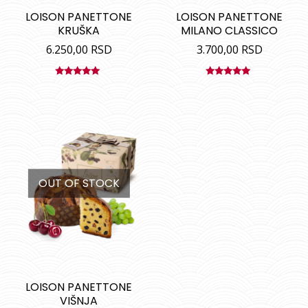
LOISON PANETTONE
LOISON PANETTONE
KRUŠKA
MILANO CLASSICO
6.250,00
RSD
3.700,00
RSD
Ocenjeno
Ocenjeno
sa
5.00
od
sa
5.00
od
5
5
OUT OF STOCK
LOISON PANETTONE
VIŠNJA