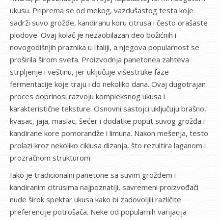
ukusu. Priprema se od mekog, vazdušastog testa koje
sadrži suvo grožđe, kandiranu koru citrusa i često orašaste
plodove. Ovaj kolač je nezaobilazan deo božićnih i
novogodišnjih praznika u Italiji, a njegova popularnost se
proširila širom sveta. Proizvodnja panetonea zahteva
strpljenje i veštinu, jer uključuje višestruke faze
fermentacije koje traju i do nekoliko dana. Ovaj dugotrajan
proces doprinosi razvoju kompleksnog ukusa i
karakteristične teksture. Osnovni sastojci uključuju brašno,
kvasac, jaja, maslac, šećer i dodatke poput suvog grožđa i
kandirane kore pomorandže i limuna. Nakon mešenja, testo
prolazi kroz nekoliko ciklusa dizanja, što rezultira laganom i
prozračnom strukturom.
Iako je tradicionalni panetone sa suvim grožđem i
kandiranim citrusima najpoznatiji, savremeni proizvođači
nude širok spektar ukusa kako bi zadovoljili različite
preferencije potrošača. Neke od popularnih varijacija