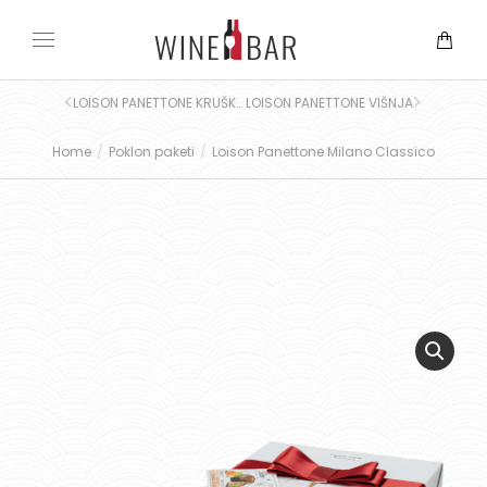
LOISON PANETTONE KRUŠKA
LOISON PANETTONE VIŠNJA
Home
Poklon paketi
Loison Panettone Milano Classico
You are here: