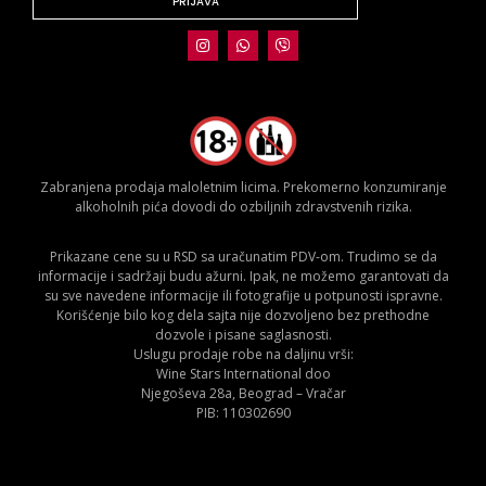
PRIJAVA
Zabranjena prodaja maloletnim licima. Prekomerno konzumiranje
alkoholnih pića dovodi do ozbiljnih zdravstvenih rizika.
Prikazane cene su u RSD sa uračunatim PDV-om. Trudimo se da
informacije i sadržaji budu ažurni. Ipak, ne možemo garantovati da
su sve navedene informacije ili fotografije u potpunosti ispravne.
Korišćenje bilo kog dela sajta nije dozvoljeno bez prethodne
dozvole i pisane saglasnosti.
Uslugu prodaje robe na daljinu vrši:
Wine Stars International doo
Njegoševa 28a, Beograd – Vračar
PIB: 110302690