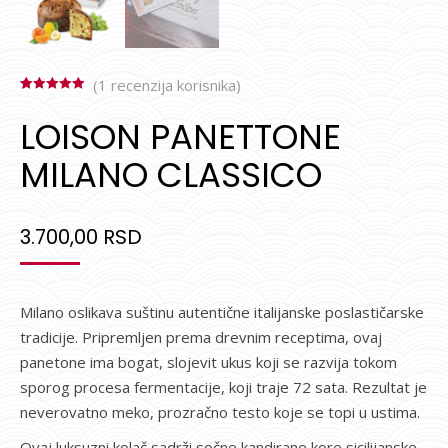
(
1
recenzija korisnika)
Ocenjeno
1
5.00
od 5 na
LOISON PANETTONE
osnovu
ocene kupca
MILANO CLASSICO
3.700,00
RSD
Milano oslikava suštinu autentične italijanske poslastičarske
tradicije. Pripremljen prema drevnim receptima, ovaj
panetone ima bogat, slojevit ukus koji se razvija tokom
sporog procesa fermentacije, koji traje 72 sata. Rezultat je
neverovatno meko, prozračno testo koje se topi u ustima.
Ovaj luksuzni kolač sadrži sočne kandirane kore sicilijanske