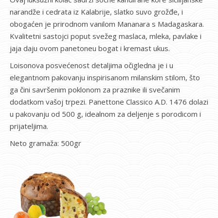
narandže i cedrata iz Kalabrije, slatko suvo grožđe, i
obogaćen je prirodnom vanilom Mananara s Madagaskara.
Kvalitetni sastojci poput svežeg maslaca, mleka, pavlake i
jaja daju ovom panetoneu bogat i kremast ukus.
Loisonova posvećenost detaljima očigledna je i u
elegantnom pakovanju inspirisanom milanskim stilom, što
ga čini savršenim poklonom za praznike ili svečanim
dodatkom vašoj trpezi. Panettone Classico A.D. 1476 dolazi
u pakovanju od 500 g, idealnom za deljenje s porodicom i
prijateljima.
Neto gramaža: 500gr