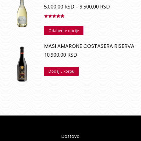
5.000,00
RSD
–
9.500,00
RSD
Ocenjeno
sa
5.00
od
Odaberite opcije
5
MASI AMARONE COSTASERA RISERVA
10.900,00
RSD
Dodaj u korpu
Dostava