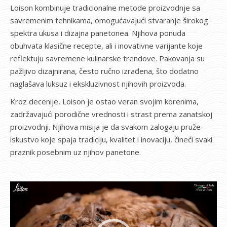
Loison kombinuje tradicionalne metode proizvodnje sa
savremenim tehnikama, omogućavajući stvaranje širokog
spektra ukusa i dizajna panetonea. Njihova ponuda
obuhvata klasične recepte, ali i inovativne varijante koje
reflektuju savremene kulinarske trendove. Pakovanja su
pažljivo dizajnirana, često ručno izrađena, što dodatno
naglašava luksuz i ekskluzivnost njihovih proizvoda.
Kroz decenije, Loison je ostao veran svojim korenima,
zadržavajući porodične vrednosti i strast prema zanatskoj
proizvodnji. Njihova misija je da svakom zalogaju pruže
iskustvo koje spaja tradiciju, kvalitet i inovaciju, čineći svaki
praznik posebnim uz njihov panetone.
Pregledač
video
zapisa