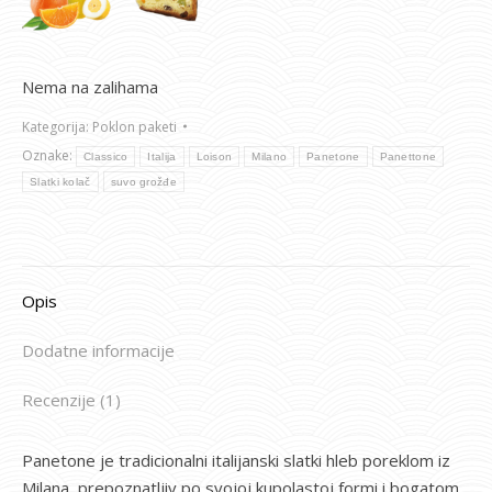
Nema na zalihama
Kategorija:
Poklon paketi
Oznake:
Classico
Italija
Loison
Milano
Panetone
Panettone
Slatki kolač
suvo grožđe
Opis
Dodatne informacije
Recenzije (1)
Panetone je tradicionalni italijanski slatki hleb poreklom iz
Milana, prepoznatljiv po svojoj kupolastoj formi i bogatom