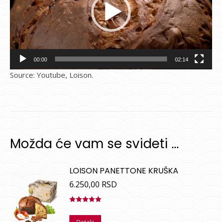
00:00
02:14
Source: Youtube, Loison.
Možda će vam se svideti …
LOISON PANETTONE KRUŠKA
6.250,00
RSD
Ocenjeno
sa
5.00
od