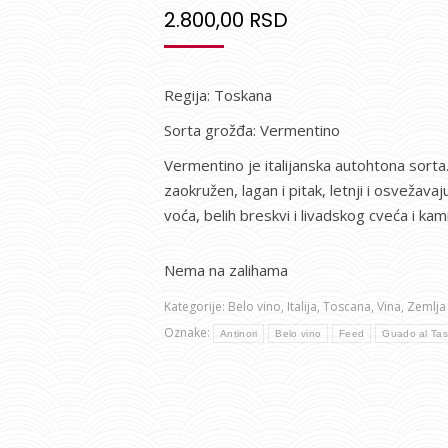
2.800,00
RSD
Regija: Toskana
Sorta grožđa: Vermentino
Vermentino je italijanska autohtona sorta
zaokružen, lagan i pitak, letnji i osvežav
voća, belih breskvi i livadskog cveća i kam
Nema na zalihama
Kategorije:
Belo vino
,
Italija
,
Toscana
,
Vina
,
Zemlja
Oznake:
Antinori
Belo vino
Feed
Guado al Ta