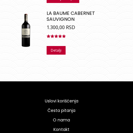
LA BAUME CABERNET
SAUVIGNON
1.300,00
RSD
Ocenjeno
sa
5.00
od
Detalji
5
Uslovi korišćenja
Česta pitanja
O nama
Kontakt