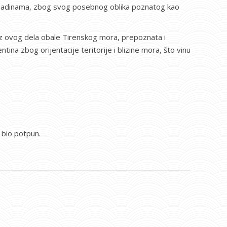
m padinama, zbog svog posebnog oblika poznatog kao
 iz ovog dela obale Tirenskog mora, prepoznata i
na zbog orijentacije teritorije i blizine mora, što vinu
 bio potpun.