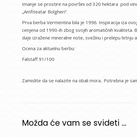
Imanje se prostire na površini od 320 hektara pod vi
„Amfiteatar Bolgheri“.
Prva berba Vermentina bila je 1996. Inspiracija iza ov
cenjena od 1990-ih zbog svojih aromatičnih kvaliteta. B
daje izražene mineralne note, svežinu i prelepu letnju 
Ocena za aktuelnu berbu:
Falstaff 91/100
Zamislite da se nalazite na obali mora.. Potrebna je sa
Možda će vam se svideti …