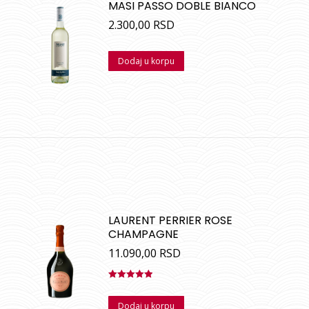
MASI PASSO DOBLE BIANCO
2.300,00
RSD
Dodaj u korpu
LAURENT PERRIER ROSE
CHAMPAGNE
11.090,00
RSD
Ocenjeno
sa
5.00
od
Dodaj u korpu
5