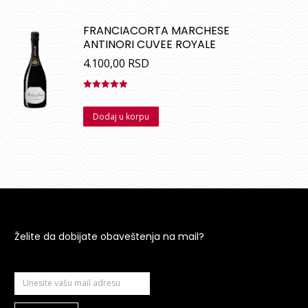
FRANCIACORTA MARCHESE
ANTINORI CUVEE ROYALE
4.100,00
RSD
Ocenjeno
sa
5.00
od
Dodaj u korpu
5
Želite da dobijate obaveštenja na mail?