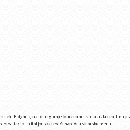
om selu Bolgheri, na obali gornje Maremme, stotinak kilometara 
entna tačka za italijansku i međunarodnu vinarsku arenu.