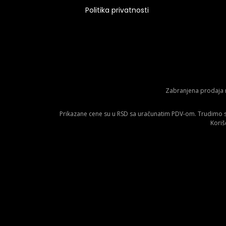
Politika privatnosti
Zabranjena prodaja m
Prikazane cene su u RSD sa uračunatim PDV-om. Trudimo se 
Koriš