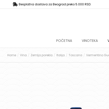
Besplatna dostava za Beograd preko 5.000 RSD.
POČETNA
VINOTEKA
Home
Vina
Zemlja porekla
Italija
Toscana
Vermentino Gu
You are here: