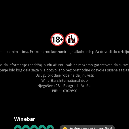
aloletnim licima. Prekomerno konzumiranje alkoholnih pića dovodi do ozbiljnih
da informacije i sadržaji budu ažurni. Ipak, ne možemo garantovati da su sve n
ćenje bilo kog dela sajta nije dozvoljeno bez prethodne dozvole i pisane saglas
Uslugu prodaje robe na daljinu vrši:
Wine Stars International doo
Njegoševa 28a, Beograd – Vračar
PIB: 110302690
Winebar
Independently verified