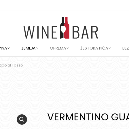
VINA
ZEMLJA
OPREMA
ŽESTOKA PIĆA
BE
ado al Tasso
VERMENTINO GU