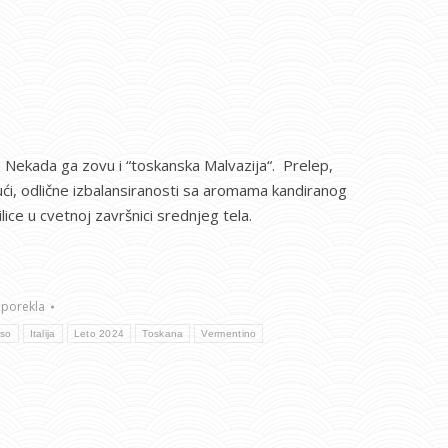
. Nekada ga zovu i “toskanska Malvazija“. Prelep,
ajući, odlične izbalansiranosti sa aromama kandiranog
ilice u cvetnoj završnici srednjeg tela.
 porekla
sso
Italija
Leto 2024
Toskana
Vermentino