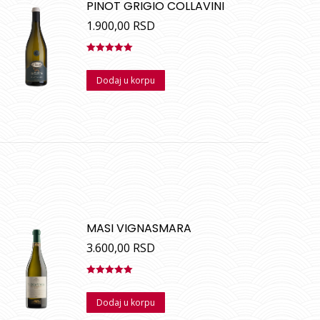
PINOT GRIGIO COLLAVINI
1.900,00
RSD
Ocenjeno
sa
5.00
od
Dodaj u korpu
5
MASI VIGNASMARA
3.600,00
RSD
Ocenjeno
sa
5.00
od
Dodaj u korpu
5