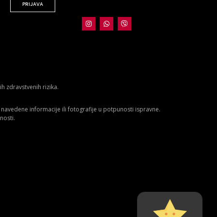
PRIJAVA
 zdravstvenih rizika.
avedene informacije ili fotografije u potpunosti ispravne.
nosti.