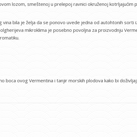
novom lozom, smeštenoj u prelepoj ravnici okruženoj kotrljajući
og vina bila je želja da se ponovo uvede jedna od autohtonih sorti
olgherijeva mikroklima je posebno povoljna za proizvodnju Vermenti
aromatiku.
mo boca ovog Vermentina i tanjir morskih plodova kako bi doživljaj