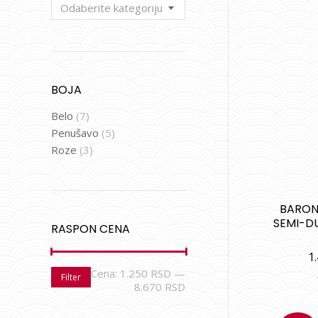
Odaberite kategoriju
BOJA
Belo
(7)
Penušavo
(5)
Roze
(3)
BARON
SEMI-D
RASPON CENA
1
Cena:
1.250 RSD
—
Filter
8.670 RSD