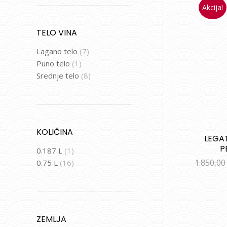
Akcija!
TELO VINA
Lagano telo
(7)
Puno telo
(1)
Srednje telo
(8)
KOLIČINA
LEGA
P
0.187 L
(1)
1.850,0
0.75 L
(16)
ZEMLJA