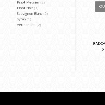
Pinot Meunier
(2)
OU
Pinot Noir
(3)
Sauvignon Blanc
(2)
Syrah
(1)
Vermentino
(2)
RADOV
2