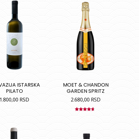
VAZIJA ISTARSKA
MOET & CHANDON
PILATO
GARDEN SPRITZ
1.800,00
RSD
2.680,00
RSD
Ocenjeno
sa
4.40
od 5