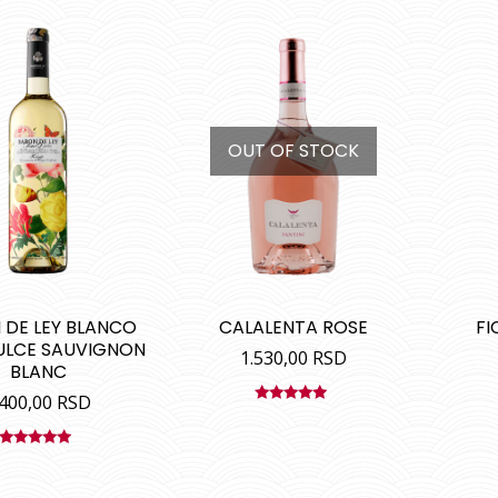
OUT OF STOCK
 DE LEY BLANCO
CALALENTA ROSE
FI
ULCE SAUVIGNON
1.530,00
RSD
BLANC
.400,00
RSD
Ocenjeno
sa
4.80
od
5
Ocenjeno
sa
4.90
od
5