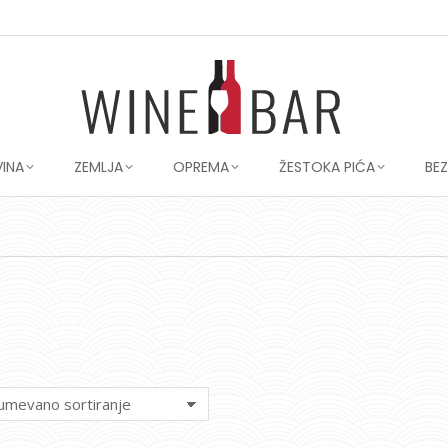
VINA
ZEMLJA
OPREMA
ŽESTOKA PIĆA
BE
You are here: