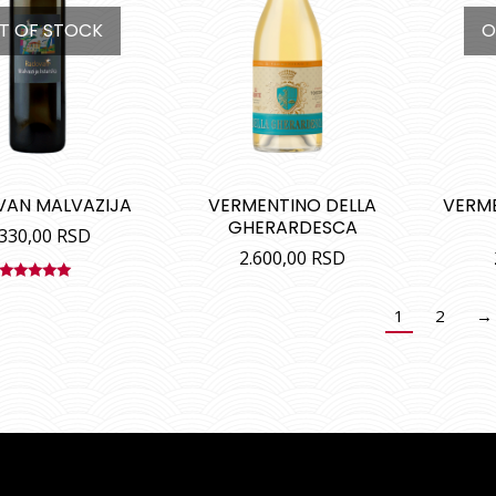
T OF STOCK
O
AN MALVAZIJA
VERMENTINO DELLA
VERM
GHERARDESCA
.330,00
RSD
2.600,00
RSD
Ocenjeno
sa
5.00
od
1
2
→
5