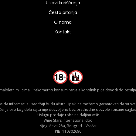
Uslovi korišćenja
Česta pitanja
O nama
Kontakt
aloletnim licima. Prekomerno konzumiranje alkoholnih pića dovodi do ozbiljnih
da informacije i sadržaji budu ažurni. Ipak, ne možemo garantovati da su sve n
ćenje bilo kog dela sajta nije dozvoljeno bez prethodne dozvole i pisane saglas
Uslugu prodaje robe na daljinu vrši:
Wine Stars International doo
Njegoševa 28a, Beograd – Vračar
PIB: 110302690