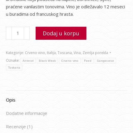
praćene vanilastim tonovima. Vino je odležavalo 12 meseci
u buradima od francuskog hrasta.
Dodaj u korpu
Kategorije:
Crveno vino
,
Italija
,
Toscana
,
Vina
,
Zemlja porekla
Oznake:
Antinori
Black Week
Crveno vino
Feed
Sangiovese
Toskana
Opis
Dodatne informacije
Recenzije (1)