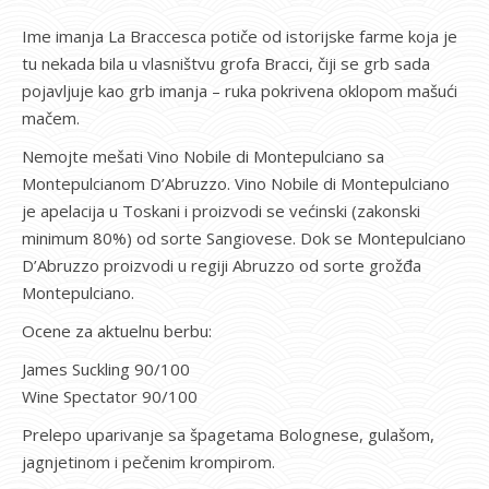
Ime imanja La Braccesca potiče od istorijske farme koja je
tu nekada bila u vlasništvu grofa Bracci, čiji se grb sada
pojavljuje kao grb imanja – ruka pokrivena oklopom mašući
mačem.
Nemojte mešati Vino Nobile di Montepulciano sa
Montepulcianom D’Abruzzo. Vino Nobile di Montepulciano
je apelacija u Toskani i proizvodi se većinski (zakonski
minimum 80%) od sorte Sangiovese. Dok se Montepulciano
D’Abruzzo proizvodi u regiji Abruzzo od sorte grožđa
Montepulciano.
Ocene za aktuelnu berbu:
James Suckling 90/100
Wine Spectator 90/100
Prelepo uparivanje sa špagetama Bolognese, gulašom,
jagnjetinom i pečenim krompirom.