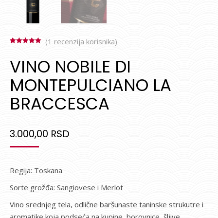
(
1
recenzija korisnika)
Ocenjeno
1
5.00
od 5 na
VINO NOBILE DI
osnovu
ocene kupca
MONTEPULCIANO LA
BRACCESCA
3.000,00
RSD
Regija: Toskana
Sorte grožđa: Sangiovese i Merlot
Vino srednjeg tela, odlične baršunaste taninske strukutre i
aromatike koja podseća na kupine, borovnice, šljive,