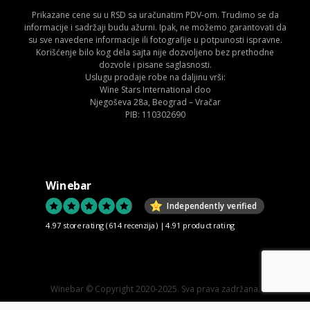
Prikazane cene su u RSD sa uračunatim PDV-om. Trudimo se da
informacije i sadržaji budu ažurni. Ipak, ne možemo garantovati da
su sve navedene informacije ili fotografije u potpunosti ispravne.
Korišćenje bilo kog dela sajta nije dozvoljeno bez prethodne
dozvole i pisane saglasnosti.
Uslugu prodaje robe na daljinu vrši:
Wine Stars International doo
Njegoševa 28a, Beograd – Vračar
PIB: 110302690
Winebar
Independently verified
4.97 store rating
(614 recenzija)
|
4.91 product rating
Winebar © Copyright 2020-2025. Sva prava zadržana.