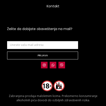
Kontakt
Želite da dobijate obaveštenja na mail?
PRIJAVA
Zabranjena prodaja maloletnim licima. Prekomerno konzumiranje
alkoholnih pića dovodi do ozbiljnih zdravstvenih rizika.