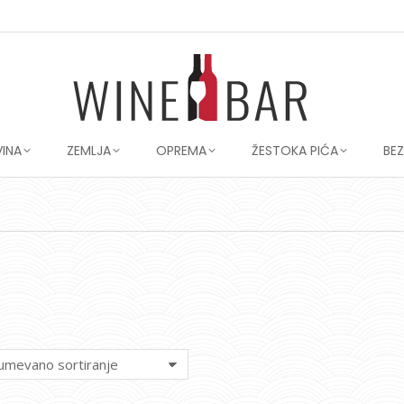
VINA
ZEMLJA
OPREMA
ŽESTOKA PIĆA
BE
You are here: