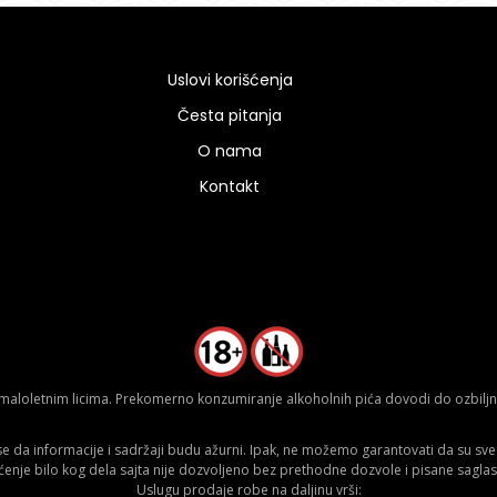
Uslovi korišćenja
Česta pitanja
O nama
Kontakt
aloletnim licima. Prekomerno konzumiranje alkoholnih pića dovodi do ozbiljnih
da informacije i sadržaji budu ažurni. Ipak, ne možemo garantovati da su sve n
ćenje bilo kog dela sajta nije dozvoljeno bez prethodne dozvole i pisane saglas
Uslugu prodaje robe na daljinu vrši: