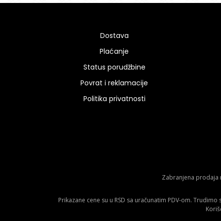
Dostava
Plaćanje
Status porudžbine
Povrat i reklamacije
Politika privatnosti
Zabranjena prodaja m
Prikazane cene su u RSD sa uračunatim PDV-om. Trudimo se 
Koriš