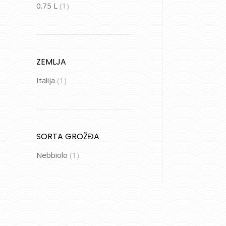
0.75 L
(1)
ZEMLJA
Italija
(1)
SORTA GROŽĐA
Nebbiolo
(1)