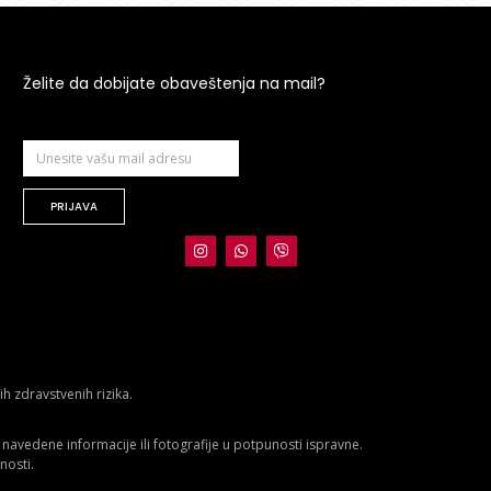
Želite da dobijate obaveštenja na mail?
PRIJAVA
 zdravstvenih rizika.
avedene informacije ili fotografije u potpunosti ispravne.
nosti.