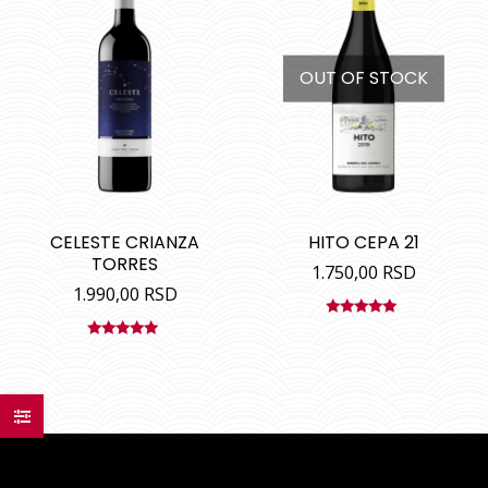
OUT OF STOCK
CELESTE CRIANZA
HITO CEPA 21
TORRES
1.750,00
RSD
1.990,00
RSD
Ocenjeno
sa
5.00
od
Ocenjeno
5
sa
5.00
od
5