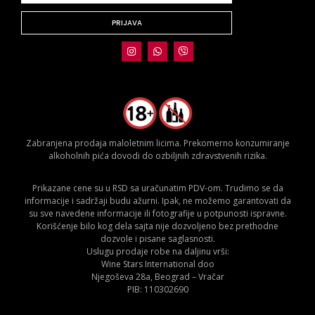
PRIJAVA
Zabranjena prodaja maloletnim licima. Prekomerno konzumiranje
alkoholnih pića dovodi do ozbiljnih zdravstvenih rizika.
Prikazane cene su u RSD sa uračunatim PDV-om. Trudimo se da
informacije i sadržaji budu ažurni. Ipak, ne možemo garantovati da
su sve navedene informacije ili fotografije u potpunosti ispravne.
Korišćenje bilo kog dela sajta nije dozvoljeno bez prethodne
dozvole i pisane saglasnosti.
Uslugu prodaje robe na daljinu vrši:
Wine Stars International doo
Njegoševa 28a, Beograd – Vračar
PIB: 110302690