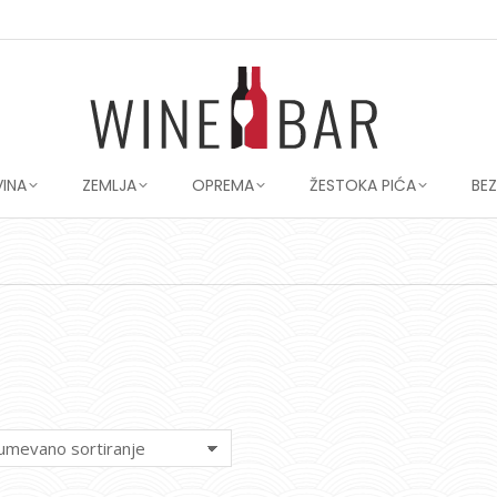
VINA
ZEMLJA
OPREMA
ŽESTOKA PIĆA
BE
You are here: