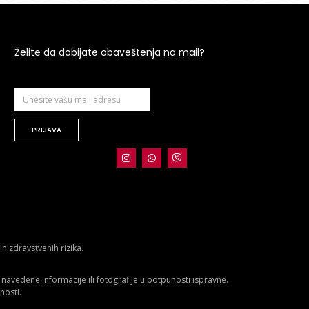
Želite da dobijate obaveštenja na mail?
PRIJAVA
 zdravstvenih rizika.
avedene informacije ili fotografije u potpunosti ispravne.
nosti.