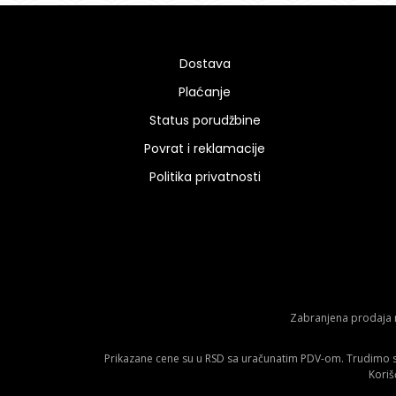
Dostava
Plaćanje
Status porudžbine
Povrat i reklamacije
Politika privatnosti
Zabranjena prodaja m
Prikazane cene su u RSD sa uračunatim PDV-om. Trudimo se 
Koriš