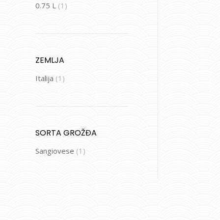
0.75 L
(1)
ZEMLJA
Italija
(1)
SORTA GROŽĐA
Sangiovese
(1)