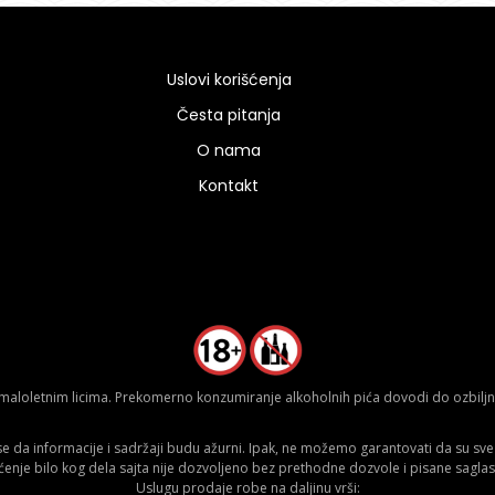
Uslovi korišćenja
Česta pitanja
O nama
Kontakt
aloletnim licima. Prekomerno konzumiranje alkoholnih pića dovodi do ozbiljnih
da informacije i sadržaji budu ažurni. Ipak, ne možemo garantovati da su sve n
ćenje bilo kog dela sajta nije dozvoljeno bez prethodne dozvole i pisane saglas
Uslugu prodaje robe na daljinu vrši: