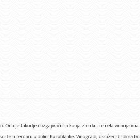
i. Ona je takodje i uzgajivačnica konja za trku, te cela vinarija ima
 sorte u teroaru u dolini Kazablanke. Vinogradi, okruženi brdima 