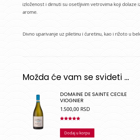
izloženost i dirnuti su osetljivim vetrovima koji dolaze
arome.
Divno uparivanje uz piletinu i ćuretinu, kao i rižoto u b
Možda će vam se svideti …
DOMAINE DE SAINTE CECILE
VIOGNIER
1.500,00
RSD
Ocenjeno
sa
5.00
od
Dodaj u korpu
5