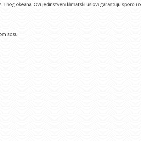
 iz Tihog okeana. Ovi jedinstveni klimatski uslovi garantuju sporo 
elom sosu.