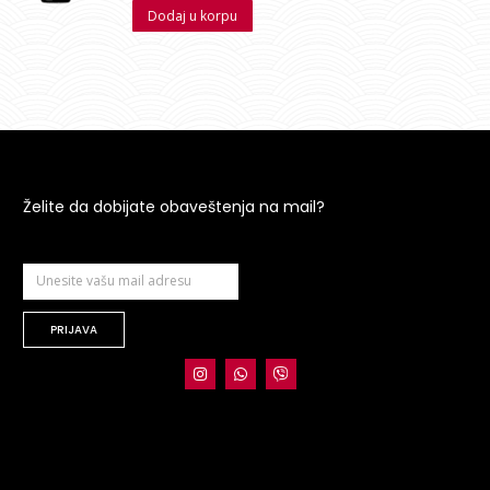
Dodaj u korpu
5
Želite da dobijate obaveštenja na mail?
PRIJAVA