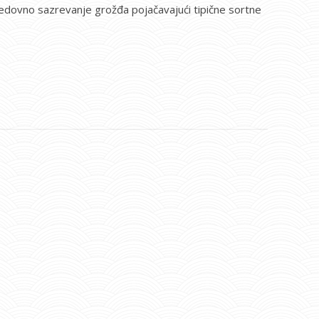
i redovno sazrevanje grožđa pojačavajući tipične sortne