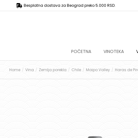
Besplatna dostava za Beograd preko 5.000 RSD.
POČETNA
VINOTEKA
Home
Vina
Zemlja porekla
Chile
Maipo Valley
Haras de P
You are here: