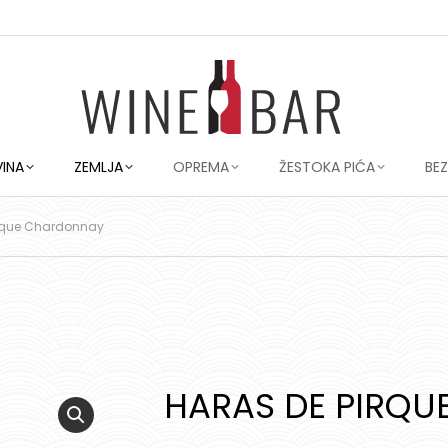
VINA
ZEMLJA
OPREMA
ŽESTOKA PIĆA
BE
irque Chardonnay
HARAS DE PIRQ