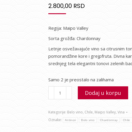
2.800,00
RSD
Regija: Maipo Valley
Sorta grožđa: Chardonnay
Letnje osvežavajuće vino sa citrusnim to
pomorandžine kore i grejpfruta. Divna kar
srednjeg tela elegantni tonovi zelenih b
Samo 2 je preostalo na zalihama
Dodaj u korpu
Kategorije:
Belo vino
,
Chile
,
Maipo Valley
,
Vina
Oznake:
Antinori
Belo vino
Chardonnay
Chile