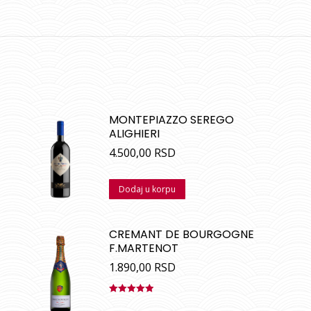
MONTEPIAZZO SEREGO
ALIGHIERI
4.500,00
RSD
Dodaj u korpu
CREMANT DE BOURGOGNE
F.MARTENOT
1.890,00
RSD
Ocenjeno
sa
5.00
od