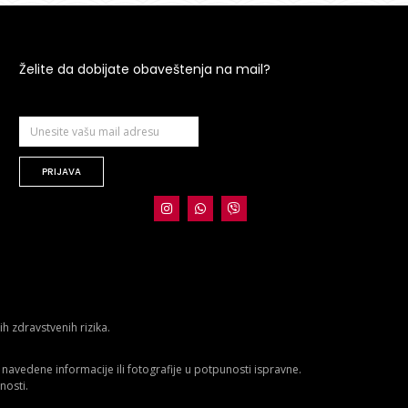
Želite da dobijate obaveštenja na mail?
PRIJAVA
 zdravstvenih rizika.
avedene informacije ili fotografije u potpunosti ispravne.
nosti.