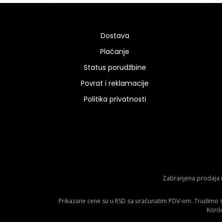
Dostava
Plaćanje
Status porudžbine
Povrat i reklamacije
Politika privatnosti
Zabranjena prodaja m
Prikazane cene su u RSD sa uračunatim PDV-om. Trudimo se 
Koriš