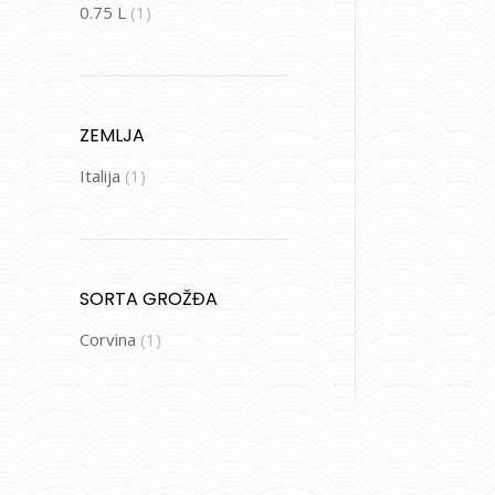
0.75 L
(1)
ZEMLJA
Italija
(1)
SORTA GROŽĐA
Corvina
(1)