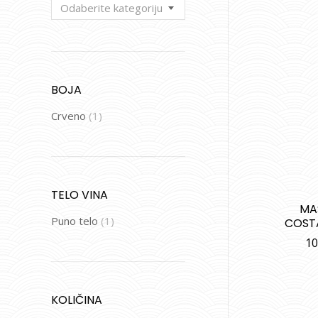
Odaberite kategoriju
BOJA
Crveno
(1)
TELO VINA
MA
Puno telo
(1)
COST
10
KOLIČINA