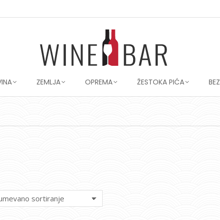
VINA
ZEMLJA
OPREMA
ŽESTOKA PIĆA
BE
You are here: