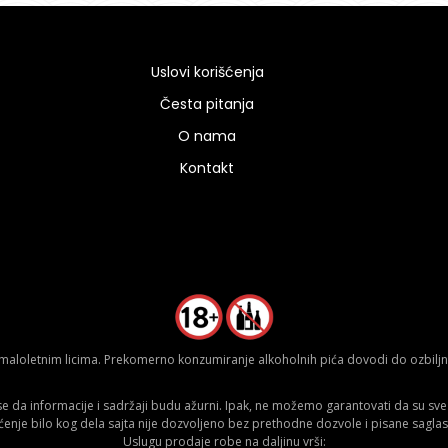
Uslovi korišćenja
Česta pitanja
O nama
Kontakt
aloletnim licima. Prekomerno konzumiranje alkoholnih pića dovodi do ozbiljnih
da informacije i sadržaji budu ažurni. Ipak, ne možemo garantovati da su sve n
ćenje bilo kog dela sajta nije dozvoljeno bez prethodne dozvole i pisane saglas
Uslugu prodaje robe na daljinu vrši: