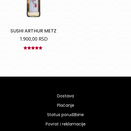
SUSHI ARTHUR METZ
1.900,00
RSD
Ocenjeno
sa
5.00
od
5
Dostava
Plaćanje
Status porudžbine
Povrat i reklamacije