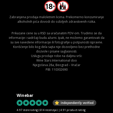
Zabranjena prodaja maloletnim licima. Prekomerno konzumiranje
alkoholnih pića dovodi do ozbiljnih zdravstvenih rizika.
Prikazane cene su u RSD sa uračunatim PDV-om. Trudimo se da
informacije i sadržaji budu ažurni. Ipak, ne možemo garantovati da
su sve navedene informacije ili fotografije u potpunosti ispravne.
Korišćenje bilo kog dela sajta nije dozvoljeno bez prethodne
dozvole i pisane saglasnosti.
Uslugu prodaje robe na daljinu vrši:
Wine Stars International doo
Njegoševa 28a, Beograd – Vračar
PIB: 110302690
Winebar
Independently verified
4.97 store rating
(614 recenzija)
|
4.91 product rating