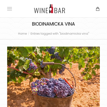
BIODINAMICKA VINA
Home
Entries tagged with "biodinamicka vina"
You are here: