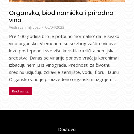
Organska, biodinamička i prirodna
vina
Vesti i zanimljivosti
06/04/2023
Pre 100 godina bilo je potpuno ’normalno’ da je svako
vino organsko. Vremenom su se zbog zaštite vinove
loze postepeno i sve više koristila različita hemijska
sredstva. Danas se vinarije ponovo vraćaju korenima i
izbacuju hemiju iz vinograda. Prednosti za životnu
sredinu uključuju zdravije zemljište, vodu, floru i faunu.
Organsko vino je proizvedeno organskim uzgojem…
Read & shop
Dostava