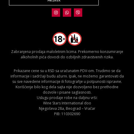
PRIJAVA
Zabranjena prodaja maloletnim licima. Prekomerno konzumiranje
alkoholnih pića dovodi do ozbiljnih zdravstvenih rizika.
Prikazane cene su u RSD sa uračunatim PDV-om. Trudimo se da
informacije i sadržaji budu ažurni. Ipak, ne možemo garantovati da
su sve navedene informacije ili fotografije u potpunosti ispravne.
Korišćenje bilo kog dela sajta nije dozvoljeno bez prethodne
dozvole i pisane saglasnosti.
Uslugu prodaje robe na daljinu vrši:
Wine Stars International doo
Njegoševa 28a, Beograd – Vračar
PIB: 110302690