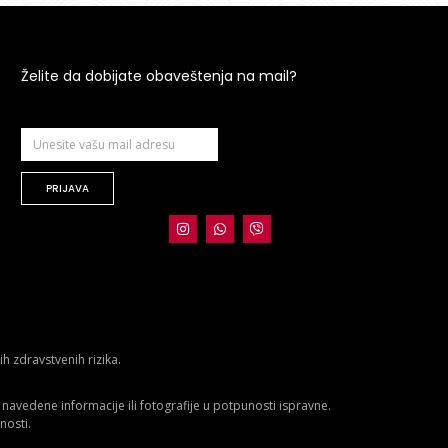
Želite da dobijate obaveštenja na mail?
PRIJAVA
 zdravstvenih rizika.
avedene informacije ili fotografije u potpunosti ispravne.
nosti.