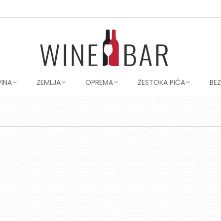
VINA
ZEMLJA
OPREMA
ŽESTOKA PIĆA
BE
You are here: