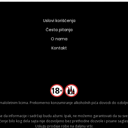
Uslovi korišćenja
Česta pitanja
O nama
Kontakt
aloletnim licima. Prekomerno konzumiranje alkoholnih pića dovodi do ozbiljnih
da informacije i sadržaji budu ažurni. Ipak, ne možemo garantovati da su sve n
ćenje bilo kog dela sajta nije dozvoljeno bez prethodne dozvole i pisane saglas
Uslugu prodaje robe na daljinu vrši: