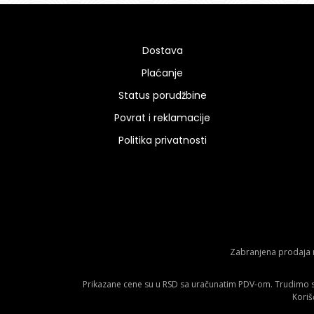
Dostava
Plaćanje
Status porudžbine
Povrat i reklamacije
Politika privatnosti
Zabranjena prodaja m
Prikazane cene su u RSD sa uračunatim PDV-om. Trudimo se 
Koriš