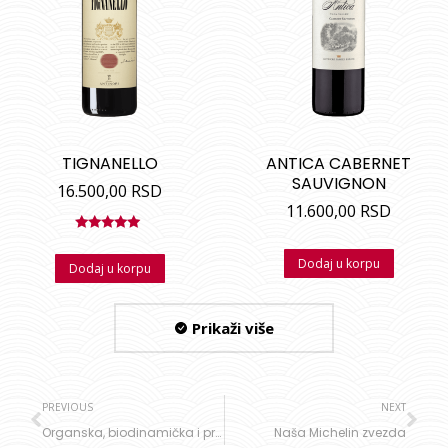
TIGNANELLO
ANTICA CABERNET
SAUVIGNON
16.500,00
RSD
11.600,00
RSD
Ocenjeno
sa
5.00
od
Dodaj u korpu
Dodaj u korpu
5
Prikaži više
PREVIOUS
NEXT
Organska, biodinamička i prirodna vina
Naša Michelin zvezda