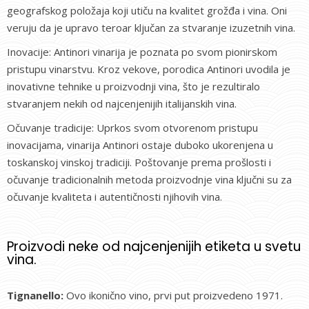
geografskog položaja koji utiču na kvalitet grožđa i vina. Oni
veruju da je upravo teroar ključan za stvaranje izuzetnih vina.
Inovacije: Antinori vinarija je poznata po svom pionirskom
pristupu vinarstvu. Kroz vekove, porodica Antinori uvodila je
inovativne tehnike u proizvodnji vina, što je rezultiralo
stvaranjem nekih od najcenjenijih italijanskih vina.
Očuvanje tradicije: Uprkos svom otvorenom pristupu
inovacijama, vinarija Antinori ostaje duboko ukorenjena u
toskanskoj vinskoj tradiciji. Poštovanje prema prošlosti i
očuvanje tradicionalnih metoda proizvodnje vina ključni su za
očuvanje kvaliteta i autentičnosti njihovih vina.
Proizvodi neke od najcenjenijih etiketa u svetu
vina.
Tignanello:
Ovo ikonično vino, prvi put proizvedeno 1971.