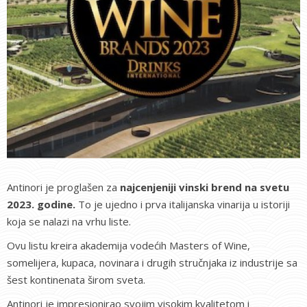
Antinori je proglašen za
najcenjeniji vinski brend na svetu
2023. godine.
To je ujedno i prva italijanska vinarija u istoriji
koja se nalazi na vrhu liste.
Ovu listu kreira akademija vodećih Masters of Wine,
somelijera, kupaca, novinara i drugih stručnjaka iz industrije sa
šest kontinenata širom sveta.
Antinori je impresionirao svojim visokim kvalitetom i