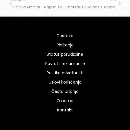
Vinarija Antinori – Najcenjeniji vinski brend
Chateau D’Esclans: Elegancija i istorija Provanse
Dostava
Plaćanje
Status porudžbine
Povrat i reklamacije
Politika privatnosti
Uslovi korišćenja
Česta pitanja
O nama
Kontakt