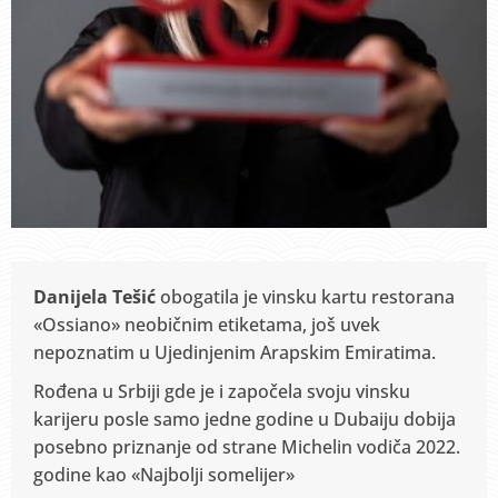
Danijela Tešić
obogatila je vinsku kartu restorana
«Ossiano» neobičnim etiketama, još uvek
nepoznatim u Ujedinjenim Arapskim Emiratima.
Rođena u Srbiji gde je i započela svoju vinsku
karijeru posle samo jedne godine u Dubaiju dobija
posebno priznanje
od strane Michelin vodiča 2022.
godine
kao «Najbolji somelijer»