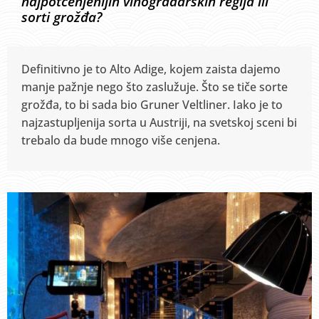
najpotcenjenijih vinogradarskih regija ili
sorti grožđa?
Definitivno je to Alto Adige, kojem zaista dajemo
manje pažnje nego što zaslužuje. Što se tiče sorte
grožđa, to bi sada bio Gruner Veltliner. Iako je to
najzastupljenija sorta u Austriji, na svetskoj sceni bi
trebalo da bude mnogo više cenjena.