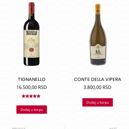
TIGNANELLO
CONTE DELLA VIPERA
16.500,00
RSD
3.800,00
RSD
Ocenjeno
Dodaj u korpu
sa
5.00
od
Dodaj u korpu
5
PREVIOUS
NEXT