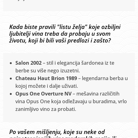
Kada biste pravili "listu želja" koje ozbiljni
ljubitelji vina treba da probaju u svom
životu, koji bi bili vaši predlozi i zašto?
Salon 2002
– stil i elegancija šardonea iz te
berbe su više nego izuzetni.
Chateau Haut Brion 1989
– legendarna berba u
kojoj možete i dalje uživati.
Opus One Overture NV
– mešavina različitih
vina Opus One koja odležavaju u buradima, vrlo
zanimljivo vino za probati.
Po vašem mišljenju, koje su neke od