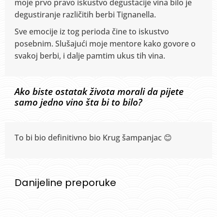
moje prvo pravo iskustvo degustacije vina bilo je
degustiranje različitih berbi Tignanella.
Sve emocije iz tog perioda čine to iskustvo
posebnim. Slušajući moje mentore kako govore o
svakoj berbi, i dalje pamtim ukus tih vina.
Ako biste ostatak života morali da pijete
samo jedno vino šta bi to bilo?
To bi bio definitivno bio Krug šampanjac 😊
Danijeline preporuke