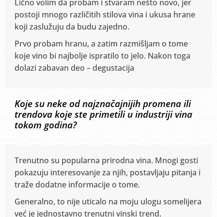
Lično volim da probam i stvaram nešto novo, jer
postoji mnogo različitih stilova vina i ukusa hrane
koji zaslužuju da budu zajedno.
Prvo probam hranu, a zatim razmišljam o tome
koje vino bi najbolje ispratilo to jelo. Nakon toga
dolazi zabavan deo – degustacija
Koje su neke od najznačajnijih promena ili
trendova koje ste primetili u industriji vina
tokom godina?
Trenutno su popularna prirodna vina. Mnogi gosti
pokazuju interesovanje za njih, postavljaju pitanja i
traže dodatne informacije o tome.
Generalno, to nije uticalo na moju ulogu somelijera
već je jednostavno trenutni vinski trend.