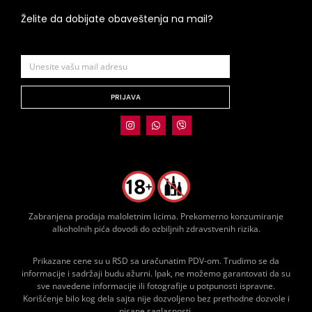
Želite da dobijate obaveštenja na mail?
PRIJAVA
Zabranjena prodaja maloletnim licima. Prekomerno konzumiranje
alkoholnih pića dovodi do ozbiljnih zdravstvenih rizika.
Prikazane cene su u RSD sa uračunatim PDV-om. Trudimo se da
informacije i sadržaji budu ažurni. Ipak, ne možemo garantovati da su
sve navedene informacije ili fotografije u potpunosti ispravne.
Korišćenje bilo kog dela sajta nije dozvoljeno bez prethodne dozvole i
pisane saglasnosti.