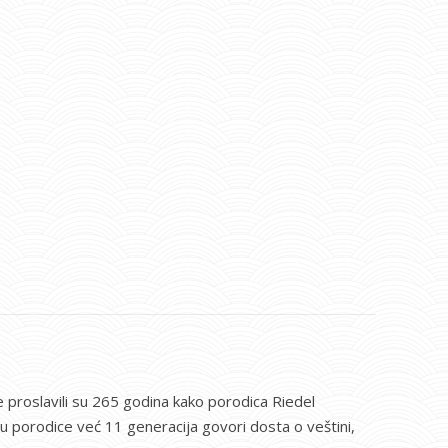
 proslavili su 265 godina kako porodica Riedel
vu porodice već 11 generacija govori dosta o veštini,