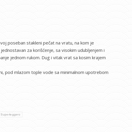
svoj poseban stakleni pečat na vratu, na kom je
 jednostavan za korišćenje, sa visokim udubljenjem i
panje jednom rukom. Dug i vitak vrat sa kosim krajem
šini, pod mlazom tople vode sa minimalnom upotrebom
Superleggero