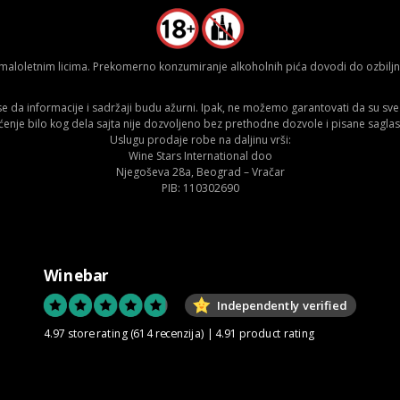
aloletnim licima. Prekomerno konzumiranje alkoholnih pića dovodi do ozbiljnih
da informacije i sadržaji budu ažurni. Ipak, ne možemo garantovati da su sve n
ćenje bilo kog dela sajta nije dozvoljeno bez prethodne dozvole i pisane saglas
Uslugu prodaje robe na daljinu vrši:
Wine Stars International doo
Njegoševa 28a, Beograd – Vračar
PIB: 110302690
Winebar
Independently verified
4.97 store rating
(614 recenzija)
|
4.91 product rating