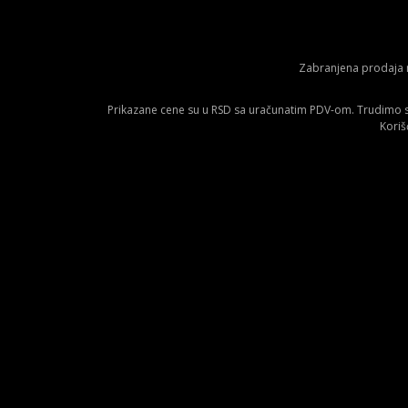
Zabranjena prodaja m
Prikazane cene su u RSD sa uračunatim PDV-om. Trudimo se 
Koriš