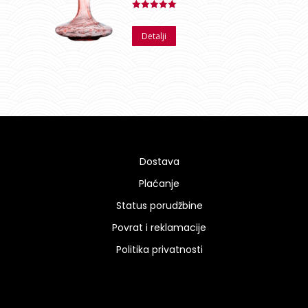
Ocenjeno
sa
5.00
od
Detalji
5
Dostava
Plaćanje
Status porudžbine
Povrat i reklamacije
Politika privatnosti