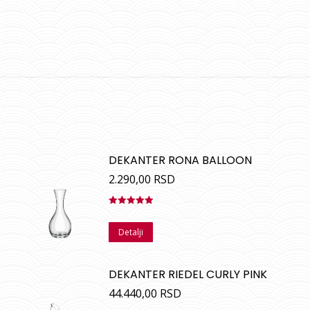
DEKANTER RONA BALLOON
2.290,00
RSD
Ocenjeno
sa
5.00
od
Detalji
5
DEKANTER RIEDEL CURLY PINK
44.440,00
RSD