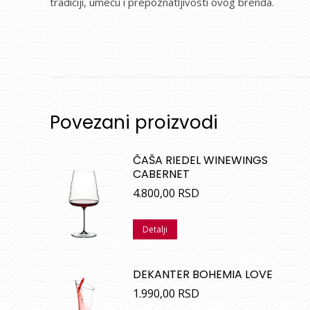
tradiciji, umeću i prepoznatljivosti ovog brenda.
Povezani proizvodi
ČAŠA RIEDEL WINEWINGS
CABERNET
4.800,00
RSD
Detalji
DEKANTER BOHEMIA LOVE
1.990,00
RSD