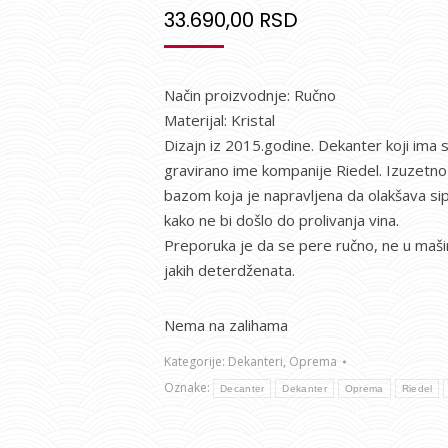
33.690,00
RSD
Način proizvodnje: Ručno
Materijal: Kristal
Dizajn iz 2015.godine. Dekanter koji ima 
gravirano ime kompanije Riedel. Izuzetno
bazom koja je napravljena da olakšava si
kako ne bi došlo do prolivanja vina.
Preporuka je da se pere ručno, ne u ma
jakih deterdženata.
Nema na zalihama
Kategorije:
Dekanteri
,
Oprema
Oznake:
Decanter
Dekanter
Oprema
Riedel