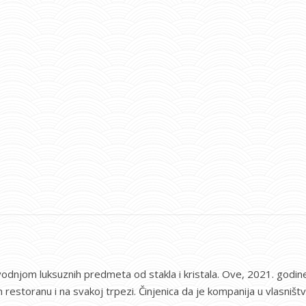
vodnjom luksuznih predmeta od stakla i kristala. Ove, 2021. godine
 restoranu i na svakoj trpezi. Činjenica da je kompanija u vlasništ