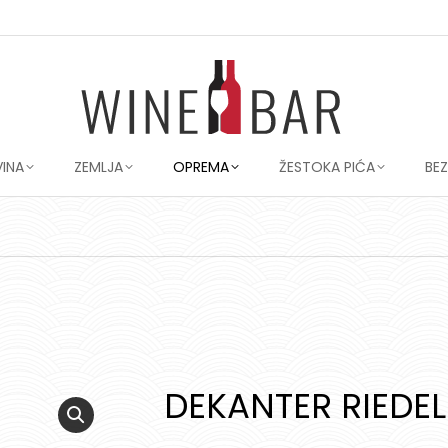
VINA
ZEMLJA
OPREMA
ŽESTOKA PIĆA
BE
DEKANTER RIEDE