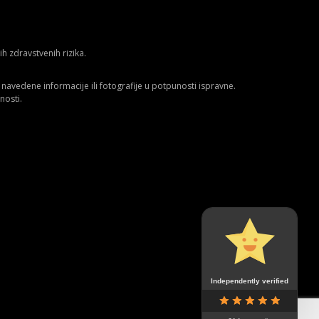
 zdravstvenih rizika.
avedene informacije ili fotografije u potpunosti ispravne.
nosti.
Independently verified