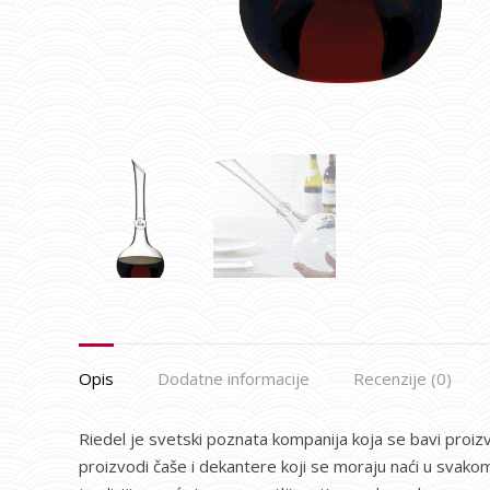
Opis
Dodatne informacije
Recenzije (0)
Riedel je svetski poznata kompanija koja se bavi proiz
proizvodi čaše i dekantere koji se moraju naći u svakom