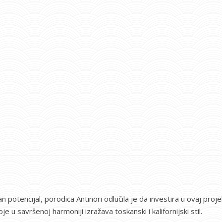
 potencijal, porodica Antinori odlučila je da investira u ovaj pro
 u savršenoj harmoniji izražava toskanski i kalifornijski stil.