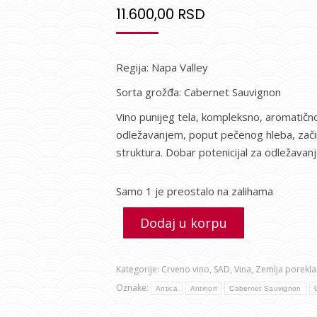
11.600,00
RSD
Regija: Napa Valley
Sorta grožđa: Cabernet Sauvignon
Vino punijeg tela, kompleksno, aromatičn
odležavanjem, poput pečenog hleba, začina
struktura. Dobar potenicijal za odležavanj
Samo 1 je preostalo na zalihama
Dodaj u korpu
Kategorije:
Crveno vino
,
SAD
,
Vina
,
Zemlja porekla
Oznake:
Antica
Antinori
Cabernet Sauvignon