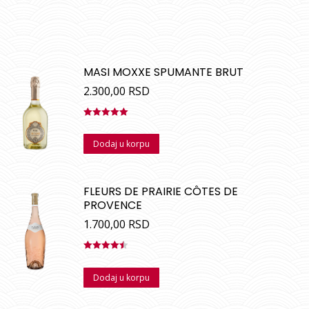
MASI MOXXE SPUMANTE BRUT
2.300,00
RSD
Ocenjeno
sa
5.00
od
Dodaj u korpu
5
FLEURS DE PRAIRIE CÔTES DE
PROVENCE
1.700,00
RSD
Ocenjeno
sa
4.50
od
Dodaj u korpu
5