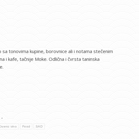
o sa tonovima kupine, borovnice ali i notama stečenim
 i kafe, tačnije Moke. Odlična i čvrsta taninska
e.
Crveno vino
Feed
SAD