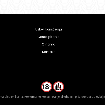
Uslovi korišćenja
Česta pitanja
O nama
Kontakt
aloletnim licima. Prekomerno konzumiranje alkoholnih pića dovodi do ozbiljnih