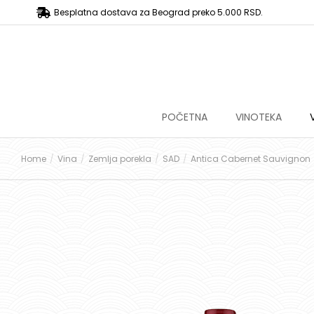
Besplatna dostava za Beograd preko 5.000 RSD.
POČETNA
VINOTEKA
Home
Vina
Zemlja porekla
SAD
Antica Cabernet Sauvignon
You are here: