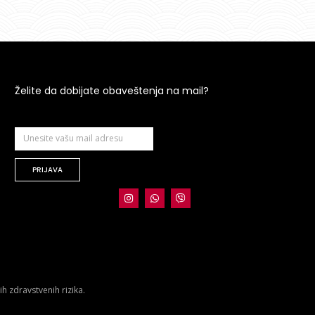
Želite da dobijate obaveštenja na mail?
PRIJAVA
 zdravstvenih rizika.