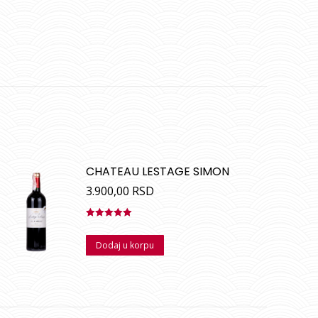
CHATEAU LESTAGE SIMON
3.900,00
RSD
Ocenjeno
sa
5.00
od
Dodaj u korpu
5