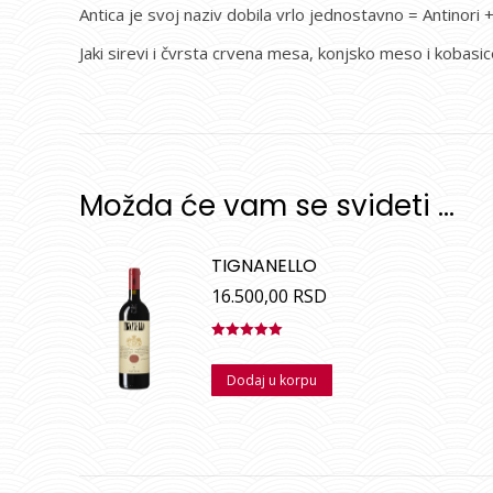
Antica je svoj naziv dobila vrlo jednostavno = Antinori + 
Jaki sirevi i čvrsta crvena mesa, konjsko meso i kobasic
Možda će vam se svideti …
TIGNANELLO
16.500,00
RSD
Ocenjeno
sa
5.00
od
Dodaj u korpu
5